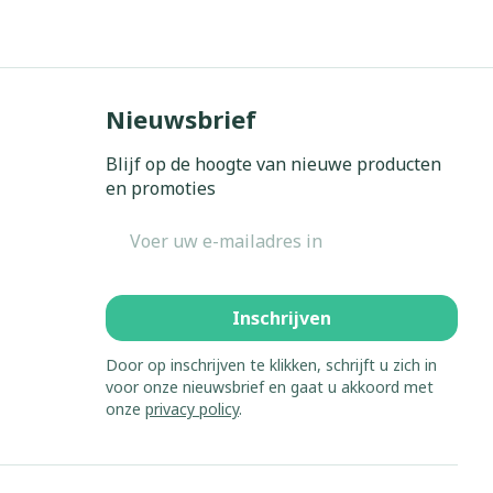
Bed
ing zon
Doorliggen - decubitis
Toon meer
gie
Urinewegen
Nieuwsbrief
eid,
Stoppen met roken
Blijf op de hoogte van nieuwe producten
n stress
en promoties
it en intieme
Gezichtsreiniging -
ontschminken
en
Instrumenten
E-mail adres
 -
en
Reinigingsmelk, - crème, -
sche
Anti tumor middelen
ie
olie en gel
Inschrijven
ijn
Tonic - lotion
Anesthesie
zorging
Micellair water
Door op inschrijven te klikken, schrijft u zich in
voor onze nieuwsbrief en gaat u akkoord met
Specifiek voor de ogen
onze
privacy policy
.
hie
Diverse
Toon meer
et
geneesmiddelen