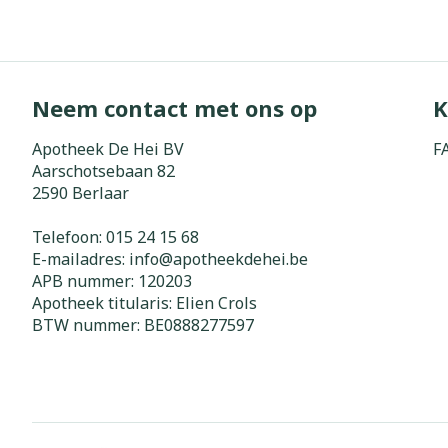
Zuurstof
Eelt
Eksteroog - li
Ademhalingss
Toon meer
Neem contact met ons op
K
Spieren en g
Apotheek De Hei BV
F
Aarschotsebaan 82
Specifiek vo
2590
Berlaar
Naalden en s
Lichaamsverzo
Telefoon:
015 24 15 68
Infecties
Spuiten
Deodorant
E-mailadres:
info@
apotheekdehei.be
Oplossing voor
APB nummer:
120203
Gezichtsverzo
Apotheek titularis:
Elien Crols
Naalden
Luizen
BTW nummer:
BE0888277597
Naalden voor 
- pennaalden
Diagnostica
Toon meer