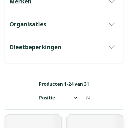
Merken
filter
Organisaties
filter
Dieetbeperkingen
filter
Producten
1
-
24
van
31
Sorteer op: