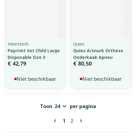
Henrotech
Quies
Pep/rmt Set Child Large
Quies A/snurk Orthese
Disposable Size 3
Onderkaak Apneu
€ 42,79
€ 80,50
Niet beschikbaar
Niet beschikbaar
Toon
per pagina
Pagina's
U lees momenteel pagina
Pagina
1
2