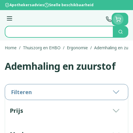
Ga naar de inhoud
Apothekersadvies
Snelle beschikbaarheid
Menu
Zoek
Product, merk, categorie...
Home
/
Thuiszorg en EHBO
/
Ergonomie
/
Ademhaling en zuur
Ademhaling en zuurstof
Filteren
Doorgaan naar productlijst
Prijs
filter