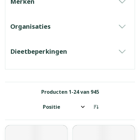
Merken
filter
Organisaties
filter
Dieetbeperkingen
filter
Producten
1
-
24
van
945
Sorteer op: