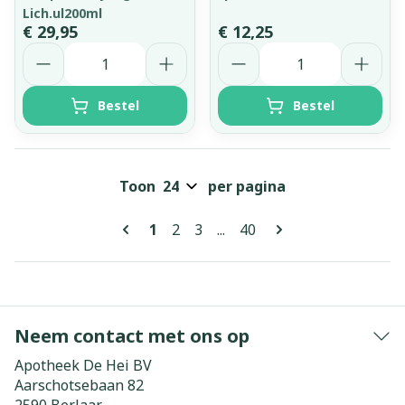
Lich.ul200ml
€ 29,95
€ 12,25
Aantal
Aantal
Bestel
Bestel
Toon
per pagina
Pagina's
U lees momenteel pagina
Pagina
Pagina
Pagina
1
2
3
...
40
Neem contact met ons op
Apotheek De Hei BV
Aarschotsebaan 82