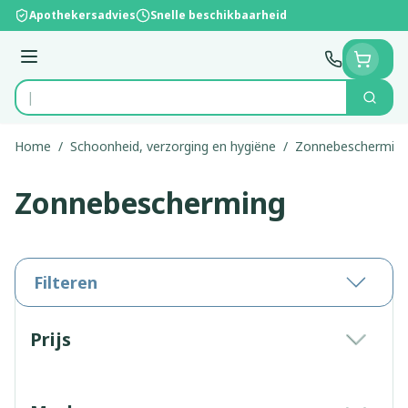
Ga naar de inhoud
Apothekersadvies
Snelle beschikbaarheid
Menu
Zoek
Product, merk, categorie...
Home
/
Schoonheid, verzorging en hygiëne
/
Zonnebeschermin
Zonnebescherming
Filteren
Doorgaan naar productlijst
Prijs
filter