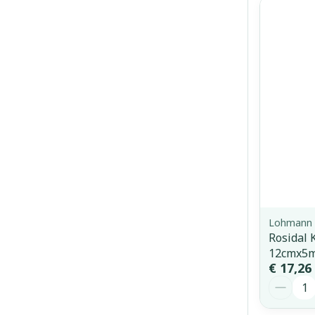
Lohmann 
Rosidal 
12cmx5m
€ 17,26
Aantal