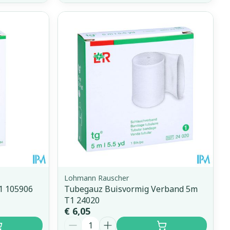
Lohmann Rauscher
1 105906
Tubegauz Buisvormig Verband 5m
T1 24020
€ 6,05
Aantal