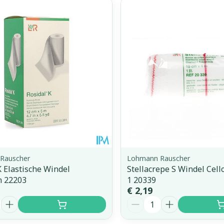
Rauscher
Lohmann Rauscher
K Elastische Windel
Stellacrepe S Windel Cel
 22203
1 20339
€ 2,19
Aantal