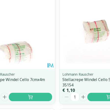
Toon meer
orging
Supplementen
Insectenw
middelen
n
Mondmaskers
issen
 -
uid
d
Rauscher
Lohmann Rauscher
epe Windel Cello 7cmx4m
Stellacrepe Windel Cello
35154
Zelfbruiner
Scheren
€ 1,10
Aantal