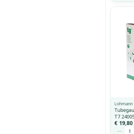
Lohmann 
Tubegau
T7 2400
€ 19,80
Aantal