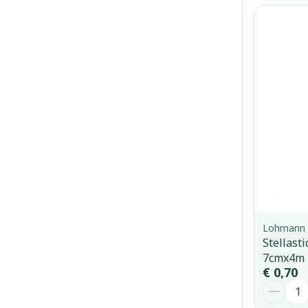
Lohmann 
Stellast
7cmx4m 
€ 0,70
Aantal