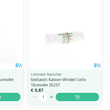
erende
Parfums en
geurproducten
Lohmann Rauscher
 5cmx4m
Stellastic Katoen Windel Cello
10cmx4m 35237
CBD
€ 0,87
Aantal