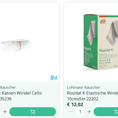
Rauscher
Lohmann Rauscher
ic Katoen Windel Cello
Rosidal K Elastische Wind
35236
10cmx5m 22202
€ 12,02
Aantal