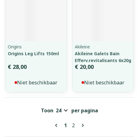
Origins
Akileine
Origins Leg Lifts 150ml
Akileine Galets Bain
Efferv.revitalisants 6x20g
€ 28,00
€ 20,00
Niet beschikbaar
Niet beschikbaar
Toon
per pagina
Pagina's
U lees momenteel pagina
Pagina
1
2