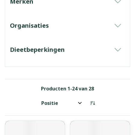
Merken
filter
Organisaties
filter
Dieetbeperkingen
filter
Producten
1
-
24
van
28
Sorteer op: