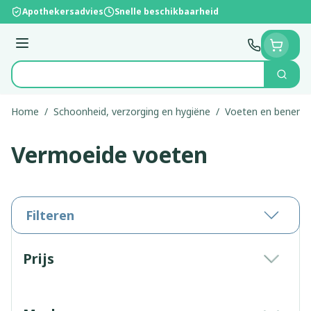
Ga naar de inhoud
Apothekersadvies
Snelle beschikbaarheid
Menu
Zoek
Product, merk, categorie...
Home
/
Schoonheid, verzorging en hygiëne
/
Voeten en benen
/
Vermoeide voeten
Filteren
Doorgaan naar productlijst
Prijs
filter