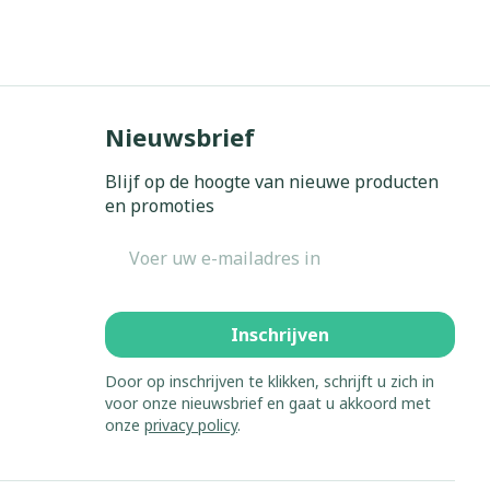
Bed
ing zon
Doorliggen - decubitis
Toon meer
gie
Urinewegen
Nieuwsbrief
eid,
Stoppen met roken
Blijf op de hoogte van nieuwe producten
n stress
it en intieme
Gezichtsreiniging -
en promoties
ontschminken
en
Instrumenten
 -
E-mail adres
en
Reinigingsmelk, - crème, -
sche
Anti tumor middelen
ie
olie en gel
ijn
Tonic - lotion
Inschrijven
Anesthesie
zorging
Micellair water
Door op inschrijven te klikken, schrijft u zich in
Specifiek voor de ogen
voor onze nieuwsbrief en gaat u akkoord met
hie
Diverse
onze
privacy policy
.
Toon meer
et
geneesmiddelen