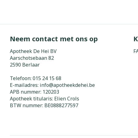
Zuurstof
Eelt
Eksteroog - li
Ademhalingss
Toon meer
Neem contact met ons op
K
Spieren en g
Apotheek De Hei BV
F
Specifiek vo
Aarschotsebaan 82
Naalden en s
2590
Berlaar
Lichaamsverzo
Infecties
Spuiten
Deodorant
Telefoon:
015 24 15 68
Oplossing voor
E-mailadres:
info@
apotheekdehei.be
Gezichtsverzo
APB nummer:
120203
Naalden
Luizen
Apotheek titularis:
Elien Crols
BTW nummer:
BE0888277597
Naalden voor 
- pennaalden
Diagnostica
Toon meer