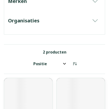
Merken
filter
Organisaties
filter
2
producten
Sorteer op: