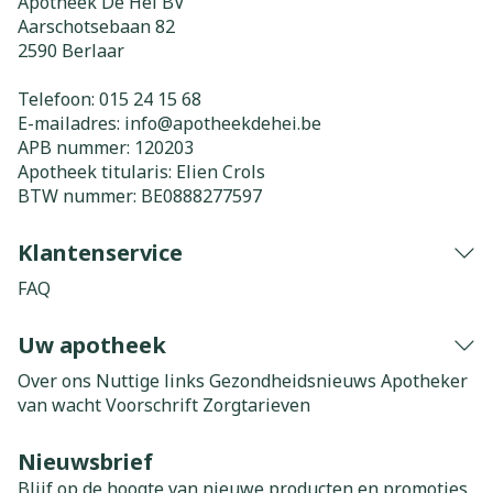
Apotheek De Hei BV
Aarschotsebaan 82
2590
Berlaar
Telefoon:
015 24 15 68
E-mailadres:
info@
apotheekdehei.be
APB nummer:
120203
Apotheek titularis:
Elien Crols
BTW nummer:
BE0888277597
Klantenservice
FAQ
Uw apotheek
Over ons
Nuttige links
Gezondheidsnieuws
Apotheker
van wacht
Voorschrift
Zorgtarieven
Nieuwsbrief
Blijf op de hoogte van nieuwe producten en promoties