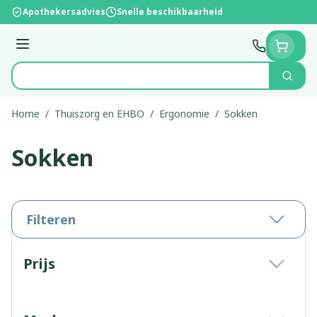
Ga naar de inhoud
Apothekersadvies
Snelle beschikbaarheid
Menu
Zoek
Product, merk, categorie...
Home
/
Thuiszorg en EHBO
/
Ergonomie
/
Sokken
Sokken
Filteren
Doorgaan naar productlijst
Prijs
filter