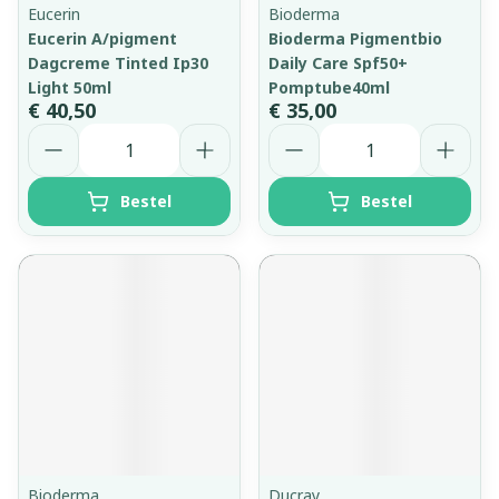
Eucerin
Bioderma
Eucerin A/pigment
Bioderma Pigmentbio
Dagcreme Tinted Ip30
Daily Care Spf50+
Light 50ml
Pomptube40ml
€ 40,50
€ 35,00
Aantal
Aantal
Bestel
Bestel
Bioderma
Ducray