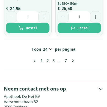
Spf50+ 50ml
€ 24,95
€ 26,50
Aantal
Aantal
Bestel
Bestel
Toon
per pagina
Pagina's
U lees momenteel pagina
Pagina
Pagina
Pagina
1
2
3
...
7
Neem contact met ons op
Apotheek De Hei BV
Aarschotsebaan 82