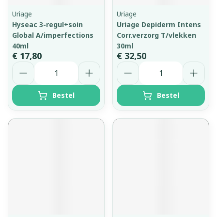
Uriage
Uriage
Hyseac 3-regul+soin
Uriage Depiderm Intens
Global A/imperfections
Corr.verzorg T/vlekken
40ml
30ml
€ 17,80
€ 32,50
Aantal
Aantal
Bestel
Bestel