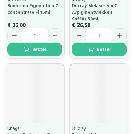
Bioderma Pigmentbio C-
Ducray Melascreen Cr
concentrate Fl 15ml
A/pigmentvlekken
Spf50+ 50ml
€ 35,00
€ 26,50
Aantal
Aantal
Bestel
Bestel
Uriage
Ducray