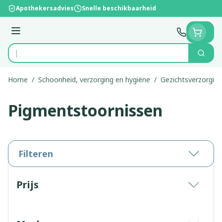
Ga naar de inhoud
Apothekersadvies
Snelle beschikbaarheid
Menu
Zoek
Product, merk, categorie...
Home
/
Schoonheid, verzorging en hygiëne
/
Gezichtsverzorging
Pigmentstoornissen
Filteren
Doorgaan naar productlijst
Prijs
filter