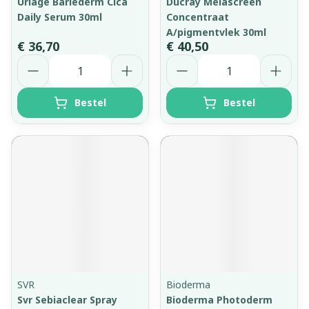
Uriage Bariederm Cica
Ducray Melascreen
Daily Serum 30ml
Concentraat
A/pigmentvlek 30ml
€ 36,70
€ 40,50
Aantal
Aantal
Bestel
Bestel
SVR
Bioderma
Svr Sebiaclear Spray
Bioderma Photoderm