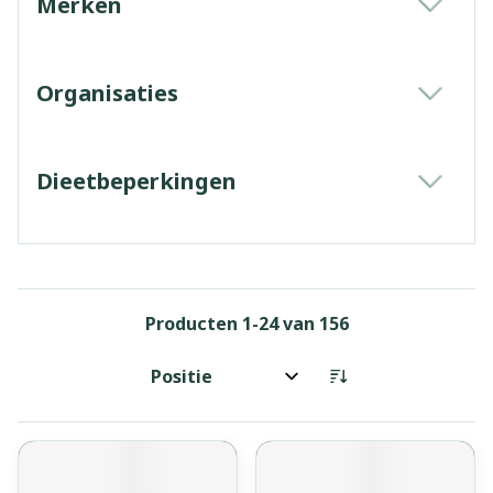
Merken
filter
Organisaties
filter
Dieetbeperkingen
filter
Producten
1
-
24
van
156
Sorteer op: