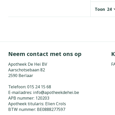
Haar
Gezichtsverz
Toon
Pillendozen e
Pigmentstoorn
accessoires
Gevoelige huid
geïrriteerde h
Gemengde hui
Doffe huid
Neem contact met ons op
K
Toon meer
Apotheek De Hei BV
F
Aarschotsebaan 82
2590
Berlaar
Snurken
Telefoon:
015 24 15 68
E-mailadres:
info@
apotheekdehei.be
APB nummer:
120203
Apotheek titularis:
Elien Crols
BTW nummer:
BE0888277597