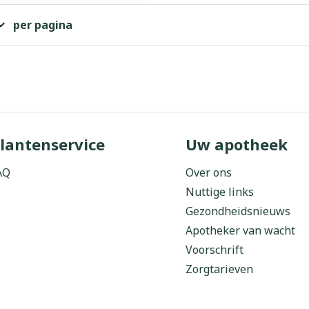
orging
Supplementen
Insectenw
per pagina
middelen
n
Mondmaskers
issen
 -
uid
d
lantenservice
Uw apotheek
AQ
Over ons
Nuttige links
Gezondheidsnieuws
Zelfbruiner
Scheren
Apotheker van wacht
Voorschrift
Zorgtarieven