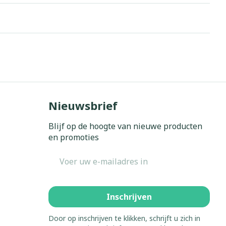
erende
Parfums en
geurproducten
Nieuwsbrief
Blijf op de hoogte van nieuwe producten
en promoties
E-mail adres
CBD
Inschrijven
Door op inschrijven te klikken, schrijft u zich in