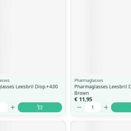
orging
Supplementen
Insectenw
middelen
n
Mondmaskers
issen
 -
uid
d
asses
Pharmaglasses
asses Leesbril Diop.+4.00
Pharmaglasses Leesbril D
Zelfbruiner
Scheren
Brown
€ 11,95
Aantal