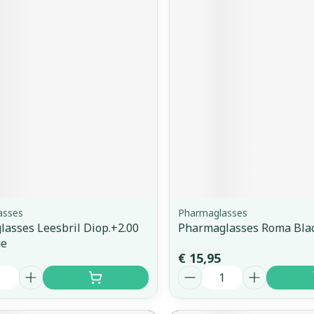
asses
Pharmaglasses
asses Leesbril Diop.+2.00
Pharmaglasses Roma Blac
ue
€ 15,95
Aantal