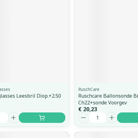
asses
RuschCare
asses Leesbril Diop.+2.50
Ruschcare Ballonsonde Br
Ch22+sonde Voorgev
€ 20,23
Aantal