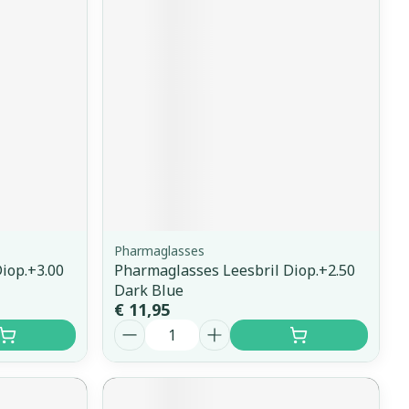
erende
Parfums en
geurproducten
Pharmaglasses
iop.+3.00
Pharmaglasses Leesbril Diop.+2.50
CBD
Dark Blue
€ 11,95
Aantal