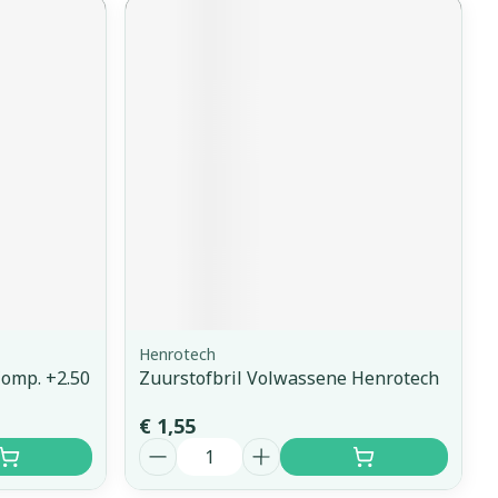
Henrotech
omp. +2.50
Zuurstofbril Volwassene Henrotech
€ 1,55
Aantal