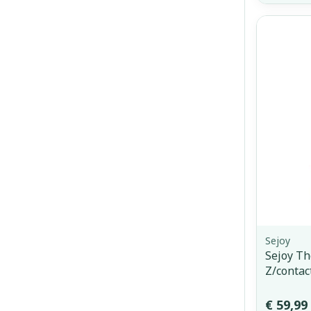
Sejoy
Sejoy T
Z/contac
€ 59,99