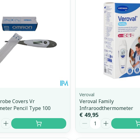
Toon meer
orging
Supplementen
Insectenw
middelen
n
Mondmaskers
issen
 -
uid
d
Veroval
robe Covers Vr
Veroval Family
eter Pencil Type 100
Infraroodthermometer
Zelfbruiner
Scheren
€ 49,95
Aantal