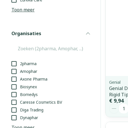
Aerosol access
Blaren
Creme, gel en 
Toon meer
Zuurstof
Eelt
Eksteroog - li
Ademhalingss
Organisaties
Toon meer
filter
Spieren en g
Specifiek vo
2pharma
Naalden en s
Amophar
Lichaamsverzo
Axone Pharma
Infecties
Spuiten
Genial
Deodorant
Biosynex
Genial D
Oplossing voor
Gezichtsverzo
Rigid Ti
Bomedys
Naalden
Luizen
€ 9,94
Caresse Cosmetics BV
Aantal
Naalden voor 
Diga Trading
- pennaalden
Dynaphar
Diagnostica
Toon meer
Toon meer