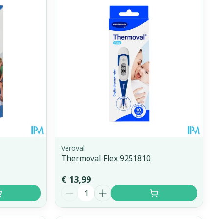
erende
Parfums en
geurproducten
Veroval
Thermoval Flex 9251810
CBD
€ 13,99
Aantal