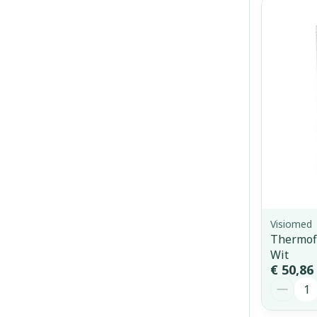
Visiomed
Thermofl
Wit
€ 50,86
Aantal