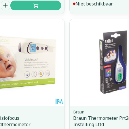
Niet beschikbaar
Braun
isiofocus
Braun Thermometer Prt20
odthermometer
Instelling Lftd