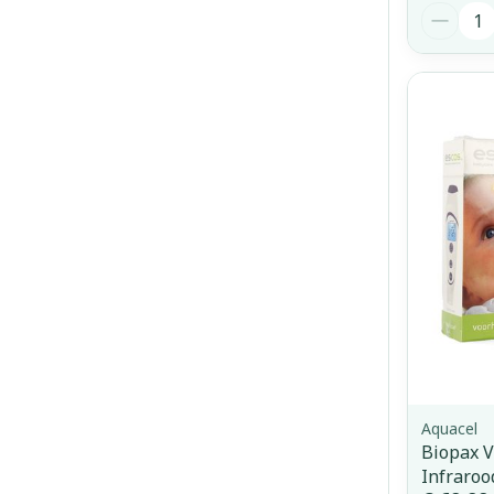
Aantal
Aquacel
Biopax V
Infraro