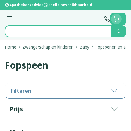
Ga naar de inhoud
Apothekersadvies
Snelle beschikbaarheid
Menu
Zoek
Product, merk, categorie...
Home
/
Zwangerschap en kinderen
/
Baby
/
Fopspenen en acce
Fopspeen
Filteren
Doorgaan naar productlijst
Prijs
filter