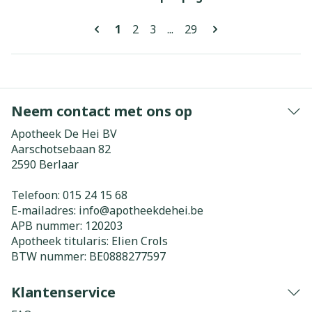
Pagina's
U lees momenteel pagina
Pagina
Pagina
Pagina
1
2
3
...
29
Neem contact met ons op
Apotheek De Hei BV
Aarschotsebaan 82
2590
Berlaar
Telefoon:
015 24 15 68
E-mailadres:
info@
apotheekdehei.be
APB nummer:
120203
Apotheek titularis:
Elien Crols
BTW nummer:
BE0888277597
Klantenservice