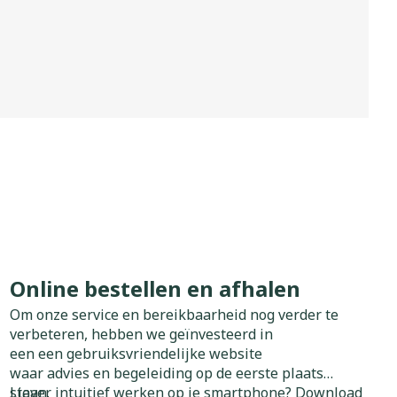
rapie
Toon meer
Diagnosetesten en
 stress
Vlooien en teken
meetapparatuur
Oren
Mond en keel
Alcoholtest
g
Oordopjes
Zuigtabletten
herapie -
Mond, muil of snavel
Bloeddrukmeter
ls
 en -druppels
Oorreiniging
Spray - oplossing
Cholesteroltest
zen
Oordruppels
Hartslagmeter
ulpmiddelen
Toon meer
Online bestellen en afhalen
herming
Hygiëne
Ergonomie
Om onze service en bereikbaarheid nog verder te
nning en -
Aambeien
verbeteren, hebben we geïnvesteerd in
s
Bad en douche
Ademhaling en zuurstof
een een gebruiksvriendelijke website
je
Badkamer
waar advies en begeleiding op de eerste plaats
staan.
Liever intuitief werken op je smartphone? Download