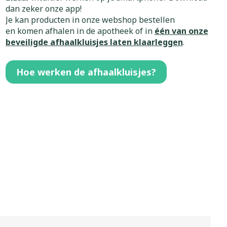
Bed
dan zeker onze app!
ing zon
Doorliggen - decubitis
Je kan producten in onze webshop bestellen
en komen afhalen in de apotheek of in
één van onze
Toon meer
gie
Urinewegen
beveiligde afhaalkluisjes laten klaarleggen
.
Hoe werken de afhaalkluisjes?
eid,
Stoppen met roken
n stress
it en intieme
Gezichtsreiniging -
ontschminken
en
Instrumenten
 -
en
Reinigingsmelk, - crème, -
sche
Anti tumor middelen
ie
olie en gel
ijn
Tonic - lotion
Anesthesie
zorging
Micellair water
Specifiek voor de ogen
hie
Diverse
Toon meer
et
geneesmiddelen