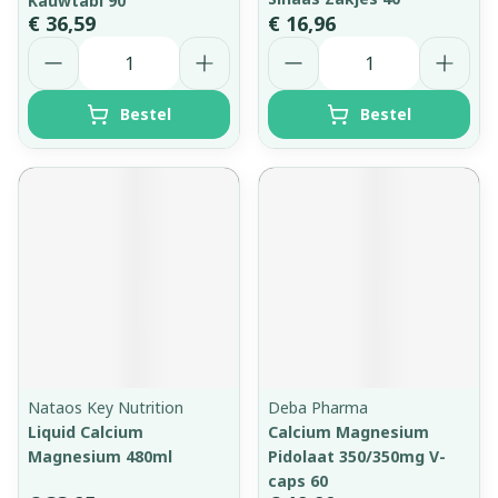
Kauwtabl 90
€ 36,59
€ 16,96
Aantal
Aantal
Bestel
Bestel
Nataos Key Nutrition
Deba Pharma
Liquid Calcium
Calcium Magnesium
Magnesium 480ml
Pidolaat 350/350mg V-
caps 60