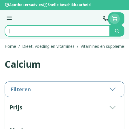
Ga naar de inhoud
Apothekersadvies
Snelle beschikbaarheid
Menu
Zoek
Product, merk, categorie...
Home
/
Dieet, voeding en vitamines
/
Vitamines en supplement
Calcium
Filteren
Doorgaan naar productlijst
Prijs
filter