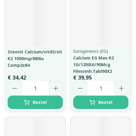
Eurogenerics (EG)
Steovit Calcium/vitd3/vit
Calcium EG Max K2
K2 1000mg/880iu
1G/1200Ui/90Mcg
Comp2x84
Filmomh.Tabl90X2
€ 34,42
€ 39,95
Aantal
Aantal
Bestel
Bestel