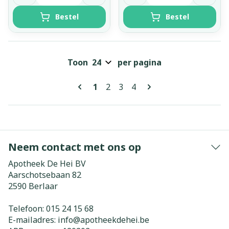
Bestel
Bestel
Toon
per pagina
Pagina's
U lees momenteel pagina
Pagina
Pagina
Pagina
1
2
3
4
Neem contact met ons op
Apotheek De Hei BV
Aarschotsebaan 82
2590
Berlaar
Telefoon:
015 24 15 68
E-mailadres:
info@
apotheekdehei.be