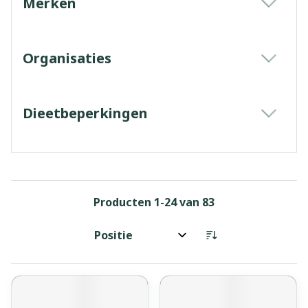
Merken
filter
Organisaties
filter
Dieetbeperkingen
filter
Producten
1
-
24
van
83
Sorteer op: