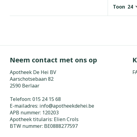
Toon
Neem contact met ons op
K
Apotheek De Hei BV
F
Aarschotsebaan 82
2590
Berlaar
Telefoon:
015 24 15 68
E-mailadres:
info@
apotheekdehei.be
APB nummer:
120203
Apotheek titularis:
Elien Crols
BTW nummer:
BE0888277597