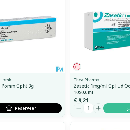
middel
voorschrift
Geneesmiddel
 Lomb
Thea Pharma
al Pomm Opht 3g
Zasetic 1mg/ml Opl Ud O
10x0,6ml
€ 9,21
Aantal
Reserveer