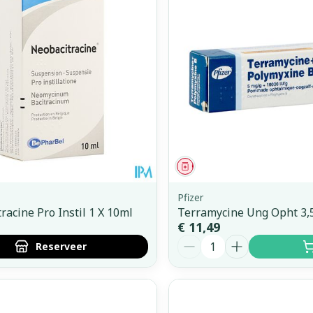
Toon meer
orging
Supplementen
Insectenw
middelen
n
Mondmaskers
issen
 -
uid
d
middel
voorschrift
Geneesmiddel
Pfizer
racine Pro Instil 1 X 10ml
Terramycine Ung Opht 3,
€ 11,49
Aantal
Reserveer
Zelfbruiner
Scheren