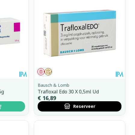
erende
Parfums en
geurproducten
Geneesmiddel
Op voorschrift
Bausch & Lomb
5g
Trafloxal Edo 30 X 0,5ml Ud
€ 16,89
Reserveer
CBD