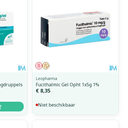
Geneesmiddel
Op voorschrift
Leopharma
ogdruppels
Fucithalmic Gel Opht 1x5g 1%
€ 8,35
Niet beschikbaar