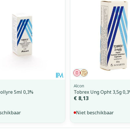
middel
voorschrift
Geneesmiddel
Op voorschrift
Alcon
ollyre 5ml 0,3%
Tobrex Ung Opht 3,5g 0,
€ 8,13
schikbaar
Niet beschikbaar