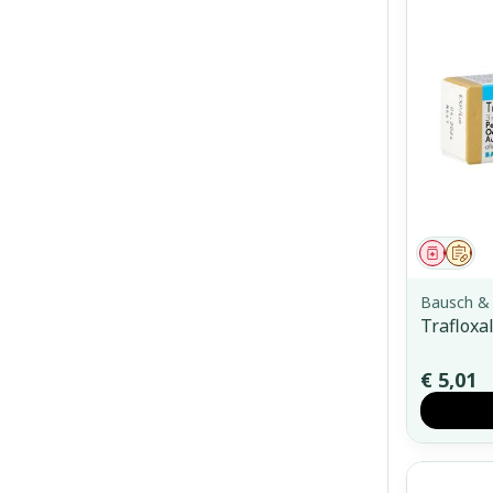
Genees
Op 
Bausch &
Traflox
€ 5,01