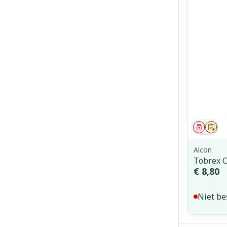
Genees
Op 
Alcon
Tobrex C
€ 8,80
Niet be