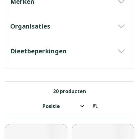
Merken
filter
Organisaties
filter
Dieetbeperkingen
filter
20
producten
Sorteer op: