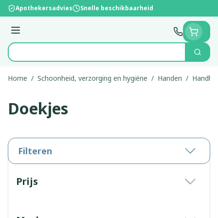
Ga naar de inhoud
Apothekersadvies
Snelle beschikbaarheid
Menu
Zoek
Product, merk, categorie...
Home
/
Schoonheid, verzorging en hygiëne
/
Handen
/
Handhy
Doekjes
Filteren
Doorgaan naar productlijst
Prijs
filter