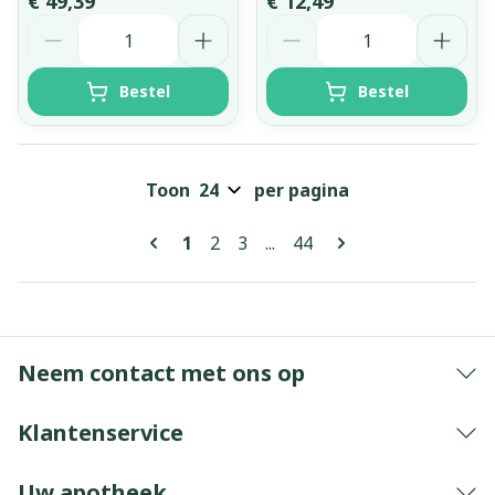
€ 49,39
€ 12,49
Aantal
Aantal
Bestel
Bestel
Toon
per pagina
Pagina's
U lees momenteel pagina
Pagina
Pagina
Pagina
1
2
3
...
44
Neem contact met ons op
Klantenservice
Uw apotheek