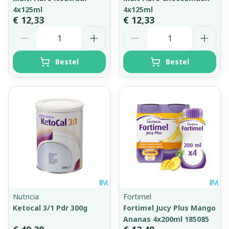
4x125ml
4x125ml
€ 12,33
€ 12,33
Aantal
Aantal
Bestel
Bestel
Nutricia
Fortimel
Ketocal 3/1 Pdr 300g
Fortimel Jucy Plus Mango
Ananas 4x200ml 185085