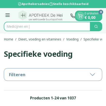
Dia 1 van 1
Ga naar de inhoud
Apothekersadvies
Snelle beschikbaarheid
0
0 artikelen
Menu
€ 0,00
Zoek
Product, merk, categorie...
Home
/
Dieet, voeding en vitamines
/
Voeding
/
Specifieke voe
Specifieke voeding
Filteren
Producten
1
-
24
van
1037