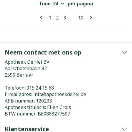
Toon
per pagina
Pagina's
U lees momenteel pagina
Pagina
Pagina
Pagina
1
2
3
...
10
Neem contact met ons op
Apotheek De Hei BV
Aarschotsebaan 82
2590
Berlaar
Telefoon:
015 24 15 68
E-mailadres:
info@
apotheekdehei.be
APB nummer:
120203
Apotheek titularis:
Elien Crols
BTW nummer:
BE0888277597
Klantenservice