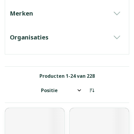
Merken
filter
Organisaties
filter
Producten
1
-
24
van
228
Sorteer op: