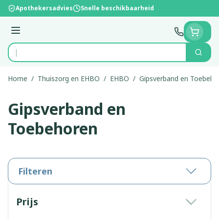
Ga naar de inhoud
Apothekersadvies
Snelle beschikbaarheid
Menu
Zoek
Product, merk, categorie...
Home
/
Thuiszorg en EHBO
/
EHBO
/
Gipsverband en Toebeho
Gipsverband en
Toebehoren
Filteren
Doorgaan naar productlijst
Prijs
filter