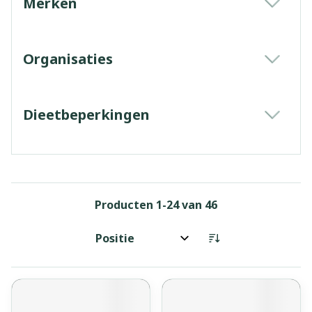
Merken
filter
Organisaties
filter
Dieetbeperkingen
filter
Producten
1
-
24
van
46
Sorteer op: