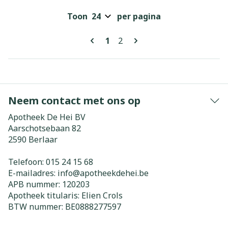
Toon
per pagina
Pagina's
U lees momenteel pagina
Pagina
1
2
Neem contact met ons op
Apotheek De Hei BV
Aarschotsebaan 82
2590
Berlaar
Telefoon:
015 24 15 68
E-mailadres:
info@
apotheekdehei.be
APB nummer:
120203
Apotheek titularis:
Elien Crols
BTW nummer:
BE0888277597