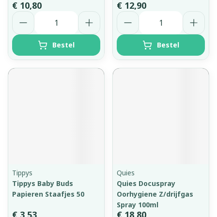
€ 10,80
€ 12,90
Aantal
Aantal
Bestel
Bestel
Tippys
Quies
Tippys Baby Buds
Quies Docuspray
Papieren Staafjes 50
Oorhygiene Z/drijfgas
Spray 100ml
€ 3,53
€ 18,80