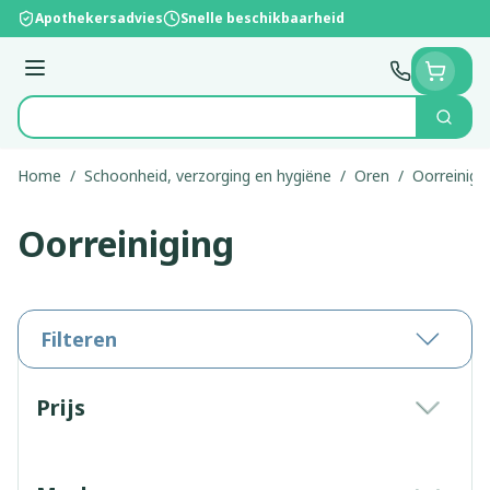
Ga naar de inhoud
Apothekersadvies
Snelle beschikbaarheid
Menu
Zoek
Product, merk, categorie...
Home
/
Schoonheid, verzorging en hygiëne
/
Oren
/
Oorreinigi
Oorreiniging
Filteren
Doorgaan naar productlijst
Prijs
filter