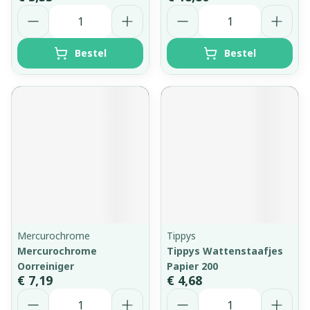
Aantal
Aantal
Bestel
Bestel
Mercurochrome
Tippys
Mercurochrome
Tippys Wattenstaafjes
Oorreiniger
Papier 200
€ 7,19
€ 4,68
Aantal
Aantal