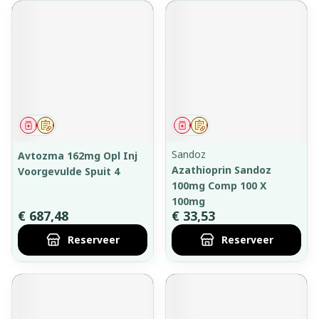
Geneesmiddel
Op voorschrift
Geneesmiddel
Op voorschrift
Sandoz
Avtozma 162mg Opl Inj
Azathioprin Sandoz
Voorgevulde Spuit 4
100mg Comp 100 X
100mg
€ 687,48
€ 33,53
Reserveer
Reserveer