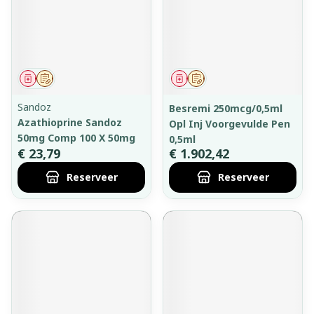
Geneesmiddel
Op voorschrift
Geneesmiddel
Op voorschrift
Sandoz
Besremi 250mcg/0,5ml
Azathioprine Sandoz
Opl Inj Voorgevulde Pen
50mg Comp 100 X 50mg
0,5ml
€ 23,79
€ 1.902,42
Reserveer
Reserveer