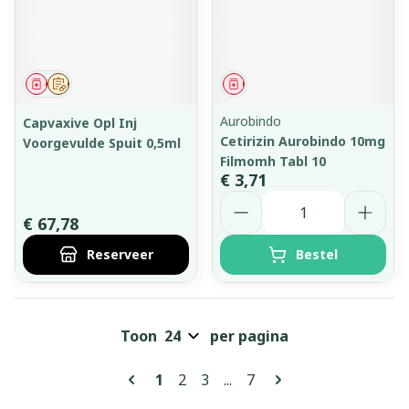
Geneesmiddel
Op voorschrift
Geneesmiddel
Aurobindo
Capvaxive Opl Inj
Cetirizin Aurobindo 10mg
Voorgevulde Spuit 0,5ml
Filmomh Tabl 10
€ 3,71
Aantal
€ 67,78
Reserveer
Bestel
Toon
per pagina
Pagina's
U lees momenteel pagina
Pagina
Pagina
Pagina
1
2
3
...
7