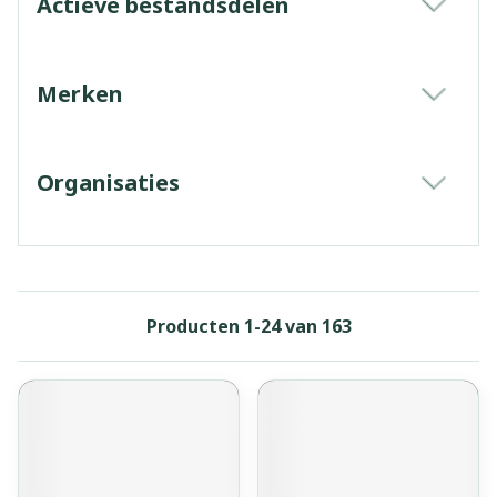
Actieve bestandsdelen
filter
Merken
filter
Organisaties
filter
Producten
1
-
24
van
163