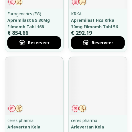
Geneesmiddel
Op voorschrift
Geneesmiddel
Op voorschrift
Eurogenerics (EG)
KRKA
Apremilast EG 30Mg
Apremilast Hcs Krka
Filmomh Tabl 168
30mg Filmomh Tabl 56
€ 854,66
€ 292,19
Reserveer
Reserveer
Geneesmiddel
Op voorschrift
Geneesmiddel
Op voorschrift
ceres pharma
ceres pharma
Arlevertan Kela
Arlevertan Kela