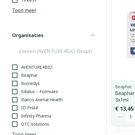
Aerosol access
Blaren
Creme, gel en 
Toon meer
Zuurstof
Eelt
Eksteroog - li
Ademhalingss
Organisaties
Toon meer
filter
Spieren en g
Specifiek vo
AVENTURE4BIO
Naalden en s
Beaphar
Lichaamsverzo
Bomedys
Infecties
Spuiten
Beaphar
Deodorant
Edialux – Formulex
Beaphar 
Oplossing voor
Gezichtsverzo
3x1ml
Elanco Animal Health
Naalden
Luizen
ID PHAR
€ 13,45
Aantal
Naalden voor 
Infinity Pharma
- pennaalden
OTC solutions
Diagnostica
Toon meer
Toon meer