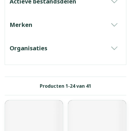
Actieve bestandsdelen
filter
Merken
filter
Organisaties
filter
Producten
1
-
24
van
41