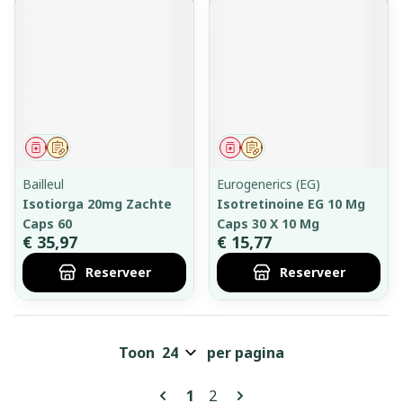
Geneesmiddel
Op voorschrift
Geneesmiddel
Op voorschrift
Bailleul
Eurogenerics (EG)
Isotiorga 20mg Zachte
Isotretinoine EG 10 Mg
Caps 60
Caps 30 X 10 Mg
€ 35,97
€ 15,77
Reserveer
Reserveer
Toon
per pagina
Pagina's
U lees momenteel pagina
Pagina
1
2