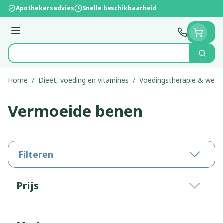
Ga naar de inhoud
Apothekersadvies
Snelle beschikbaarheid
Menu
Zoek
Product, merk, categorie...
Home
/
Dieet, voeding en vitamines
/
Voedingstherapie & welzi
Vermoeide benen
Filteren
Doorgaan naar productlijst
Prijs
filter