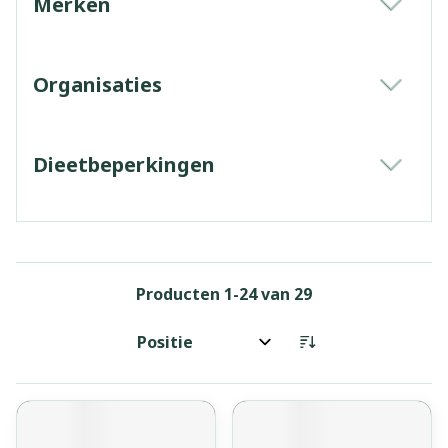
Merken
filter
Organisaties
filter
Dieetbeperkingen
filter
Producten
1
-
24
van
29
Sorteer op: