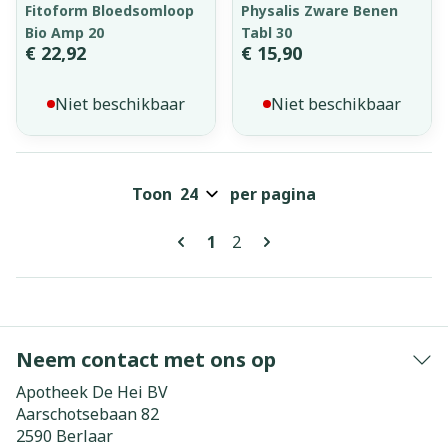
Fitoform Bloedsomloop
Physalis Zware Benen
Bio Amp 20
Tabl 30
€ 22,92
€ 15,90
Niet beschikbaar
Niet beschikbaar
Toon
per pagina
Pagina's
U lees momenteel pagina
Pagina
1
2
Neem contact met ons op
Apotheek De Hei BV
Aarschotsebaan 82
2590
Berlaar