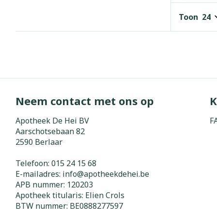
Toon
Neem contact met ons op
K
Apotheek De Hei BV
F
Aarschotsebaan 82
2590
Berlaar
Telefoon:
015 24 15 68
E-mailadres:
info@
apotheekdehei.be
APB nummer:
120203
Apotheek titularis:
Elien Crols
BTW nummer:
BE0888277597