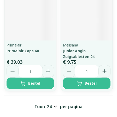
Primalair
Melisana
Primalair Caps 60
Junior Angin
Zuigtabletten 24
€ 39,03
€ 9,75
Aantal
Aantal
Bestel
Bestel
Toon
per pagina
Pagina's