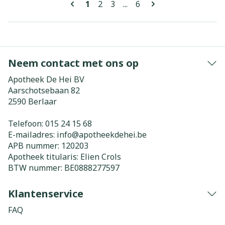
U lees momenteel pagina
Pagina
Pagina
Pagina
1
2
3
...
6
Neem contact met ons op
Apotheek De Hei BV
Aarschotsebaan 82
2590
Berlaar
Telefoon:
015 24 15 68
E-mailadres:
info@
apotheekdehei.be
APB nummer:
120203
Apotheek titularis:
Elien Crols
BTW nummer:
BE0888277597
Klantenservice
FAQ