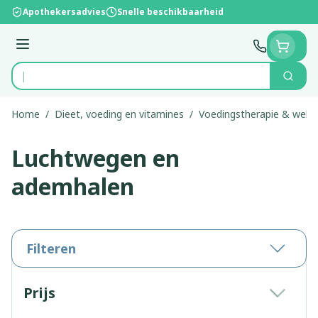
Ga naar de inhoud
Apothekersadvies
Snelle beschikbaarheid
Menu
Zoek
Product, merk, categorie...
Home
/
Dieet, voeding en vitamines
/
Voedingstherapie & welzi
Luchtwegen en
ademhalen
Filteren
Doorgaan naar productlijst
Prijs
filter