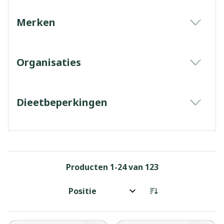
Merken
filter
Organisaties
filter
Dieetbeperkingen
filter
Producten
1
-
24
van
123
Sorteer op: