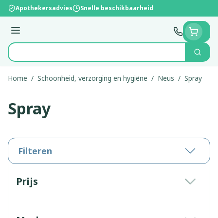
Ga naar de inhoud
Apothekersadvies
Snelle beschikbaarheid
Menu
Zoek
Product, merk, categorie...
Home
/
Schoonheid, verzorging en hygiëne
/
Neus
/
Spray
Spray
Filteren
Doorgaan naar productlijst
Prijs
filter