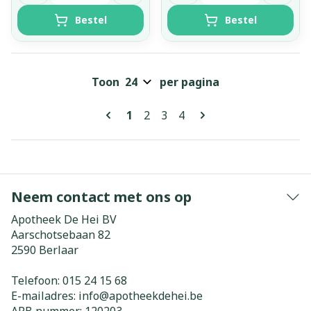
Bestel
Bestel
Toon
per pagina
Pagina's
U lees momenteel pagina
Pagina
Pagina
Pagina
1
2
3
4
Neem contact met ons op
Apotheek De Hei BV
Aarschotsebaan 82
2590
Berlaar
Telefoon:
015 24 15 68
E-mailadres:
info@
apotheekdehei.be