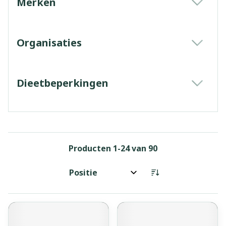
Merken
filter
Organisaties
filter
Dieetbeperkingen
filter
Producten
1
-
24
van
90
Sorteer op: