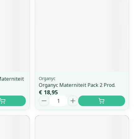
erende
Parfums en
geurproducten
aterniteit
Organyc
Organyc Materniteit Pack 2 Prod.
€ 18,95
Aantal
CBD