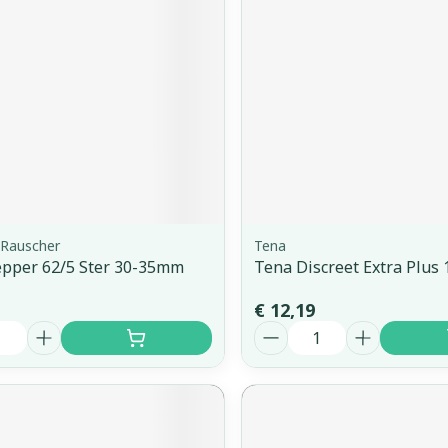
warmtethe
 50+ categorie
Wondzorg
EHBO
even
Spieren en gewrichten
Gemoed en
Neus
Ogen
Ogen
Neus
olie
Homeopathie
Vilt
Podologie
eneeskunde categorie
n
Spray
Ooginfecties
Oogspoelin
Tabletten
Handschoenen
Cold - Hot t
g
Oren
Ogen
ndenborstels
Anti allergische en anti
Oogdruppe
warm/koud
Neussprays
g en EHBO categorie
aal
Wondhelend
inflammatoire middelen
flos
Creme - gel
Verbanddo
Brandwonden
f pluimen
Accessoires
- antiviraal
Ontzwellende middelen
 insecten categorie
Droge ogen
Medische h
Toon meer
Glaucoom
Rauscher
Tena
Toon meer
epper 62/5 Ster 30-35mm
Tena Discreet Extra Plus 
ddelen categorie
Toon meer
€ 12,19
Aantal
nen
ie en
Nagels
Diabetes
Zonnebesc
Stoma
Hart- en bloedvaten
Bloedverdu
eelt en
Nagellak
Bloedglucosemeter
Aftersun
Stomazakje
stolling
llen
Kalk- en schimmelnagels
Teststrips en naalden
Lippen
Stomaplaat
oires
spray