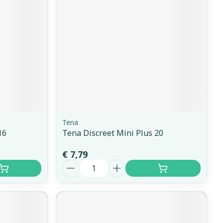
rapie
Toon meer
Diagnosetesten en
 stress
Vlooien en teken
meetapparatuur
Oren
Mond en keel
Alcoholtest
g
Oordopjes
Zuigtabletten
herapie -
Mond, muil of snavel
Bloeddrukmeter
ls
 en -druppels
Oorreiniging
Spray - oplossing
Cholesteroltest
zen
Oordruppels
Hartslagmeter
ulpmiddelen
Tena
Toon meer
16
Tena Discreet Mini Plus 20
€ 7,79
Aantal
herming
Hygiëne
Ergonomie
nning en -
Aambeien
s
Bad en douche
Ademhaling en zuurstof
je
Badkamer