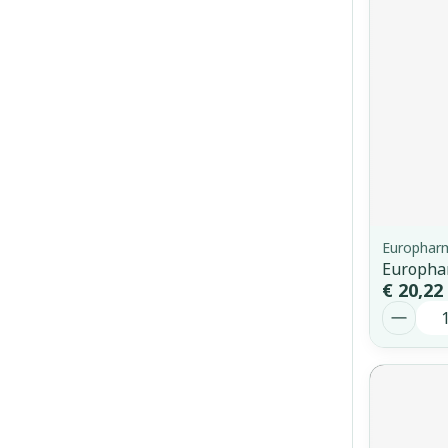
Europhar
Europha
€ 20,22
Aantal