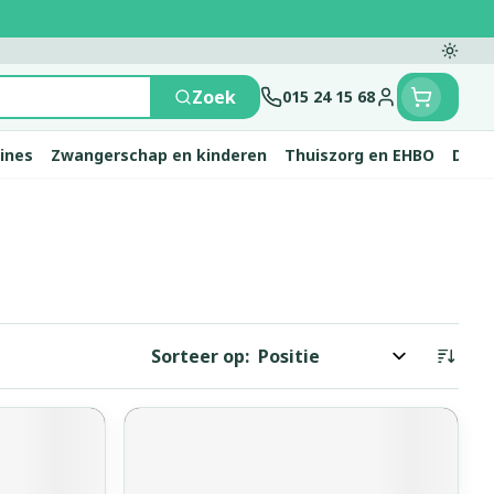
Overs
Zoek
015 24 15 68
Klant menu
mines
Zwangerschap en kinderen
Thuiszorg en EHBO
Diere
 en
e
nten
rts
Handen
Voedingstherapie &
Zicht
Gemmotherapie
Incontinentie
Paarden
Mineralen, vitaminen
ten
welzijn
en tonica
eren
Handverzorging
Onderleggers
Ogen
Mineralen
 gewrichten
Steunkousen
en
apslingerie
Handhygiëne
Luierbroekje
Sorteer op:
en - detox
Neus
Vitaminen
 en hygiëne
Manicure & pedicure
Inlegverband
n
Keel
en
Incontinentieslips
Botten, spieren en
ten
Toon meer
gewrichten
vogels
Fytotherapie
Wondzorg