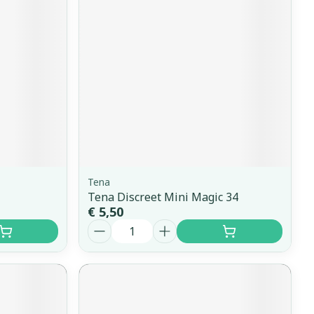
Bed
ing zon
Doorliggen - decubitis
Toon meer
gie
Urinewegen
eid,
Stoppen met roken
n stress
it en intieme
Gezichtsreiniging -
ontschminken
en
Instrumenten
 -
en
Reinigingsmelk, - crème, -
sche
Anti tumor middelen
ie
olie en gel
Tena
Tena Discreet Mini Magic 34
ijn
Tonic - lotion
€ 5,50
Anesthesie
Aantal
zorging
Micellair water
Specifiek voor de ogen
hie
Diverse
Toon meer
et
geneesmiddelen