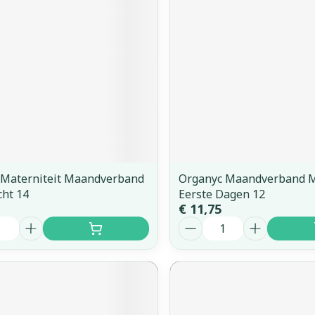
orging
Supplementen
Insectenw
middelen
n
Mondmaskers
issen
 -
uid
d
 Materniteit Maandverband
Organyc Maandverband M
cht 14
Eerste Dagen 12
€ 11,75
Aantal
Zelfbruiner
Scheren