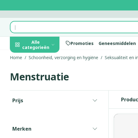
Ga naar de inhoud
Product, merk, categorie...
Alle
Promoties
Geneesmiddelen
categorieën
Home
/
Schoonheid, verzorging en hygiëne
/
Seksualiteit en 
Promoties
Menstruatie
Schoonheid,
Haar en Hoof
Afslanken
Zwangerscha
Geheugen
Aromatherap
Lenzen en bri
Insecten
Maag darm st
verzorging en
hygiëne
Kammen - ont
Maaltijdverva
Zwangerschaps
Verstuiver
Lensproducte
Verzorging in
Maagzuur
Toon submenu voor Schoonhei
Doorgaan naar productlijst
Seksualiteit
Beschadigd ha
Eetlustremme
Borstvoeding
Essentiële oli
Brillen
Anti insecten
Lever, galblaas
Produ
Prijs
Dieet, voeding en
hoofdirritatie
pancreas
filter
Platte buik
Lichaamsverzo
Complex - com
Teken tang of 
vitamines
Toon submenu voor Dieet, vo
Styling - spray
Braken
Vetverbrander
Vitamines en
Zware benen
Zwangerschap en
Verzorging
supplementen
Laxeermiddel
Merken
Toon meer
kinderen
filter
Oligo-elemen
Honden
Toon submenu voor Zwangers
Toon meer
Toon meer
Toon meer