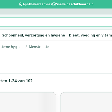
Apothekersadvies
Snelle beschikbaarheid
Schoonheid, verzorging en hygiëne
Dieet, voeding en vita
intieme hygiene
/
Menstruatie
d
p
ie
llen
elsel
Lichaamsverzorging
Voeding
Baby
Prostaat
Bachbloesem
Kousen, panty's en
Dierenvoeding
Hoest
Lippen
Vitamines
Kinderen
Menopauz
Oliën
Lingerie
Suppleme
Pijn en koo
sokken
supplemen
warren
nger
lingerie
n
sectenbeten
Bad en douche
Thee, Kruidenthee
Fopspenen en accessoires
Hond
Droge hoest
Voedend
Luizen
BH's
baby - kind
d, verzorging en hygiëne categorie
Kousen
Vitamine A
Snurken
Spieren en
ar en
r
ën
 en
Deodorant
Babyvoeding
Luiers
Kat
Diepzittende slijmhoest
Koortsblaz
Tanden
Zwangersch
cten
1
-
24
van
102
Panty's
Antioxydant
rging
binaties
pincet
Zeer droge, geïrriteerde
Sportvoeding
Tandjes
Andere dieren
Combinatie droge hoest en
Verzorging
eding en vitamines categorie
Sokken
Aminozure
 & gel
huid en huidproblemen
slijmhoest
s
Specifieke voeding
Voeding - melk
Vitamines 
Pillendozen
Batterijen
Calcium
en
Ontharen en epileren
Massagebalsem en
supplemen
Toon meer
Toon meer
inhalatie
ten
Kruidenthee
Kat
Licht- en
Duiven en 
chap en kinderen categorie
Toon meer
Toon meer
Toon meer