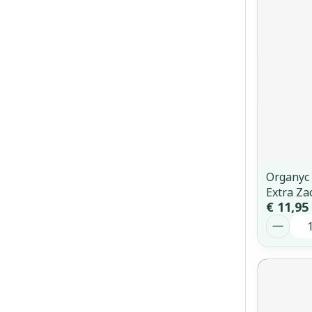
Haar
Gezichtsverz
Pillendozen e
Pigmentstoorn
accessoires
Gevoelige huid
geïrriteerde h
Gemengde hui
Doffe huid
Toon meer
Organyc
Extra Za
€ 11,95
Aantal
Snurken