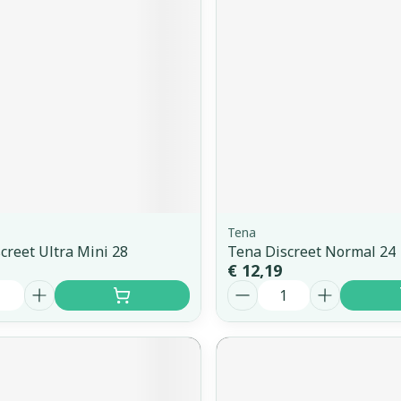
Nagelbijten
Overige diabetes
Zonnebank
Accessoires
producten
Nagelversterkend
Voorbereid
kdoorn
Naalden voor
Toon meer
Toon meer
telsel
Hormonaal stelsel
Gynaecolo
insulinespuiten
Toon meer
ewrichten
Zenuwstelsel
Slapeloosh
spanning e
or mannen
Make-up
Seksualite
hygiene
puiten
Sondes, baxters en
Bandages 
rging
Make-up penselen en
catheters
Orthopedie
Condooms 
Immuniteit
orthopedi
Allergie
gebruiksvoorwerpen
verbanden
Sondes
anticoncept
Tena
 injectie
Eyeliner - oogpotlood
creet Ultra Mini 28
Tena Discreet Normal 24
rging
Accessoires voor sondes
Intiem welz
Buik
€ 12,19
Mascara
Acne
Oor
Aantal
Baxters
Intieme ver
Arm
insulinepen
Oogschaduw
Catheters
Massage
Elleboog
Toon meer
Afslanken
Homeopat
Toon meer
Enkel en vo
Toon meer