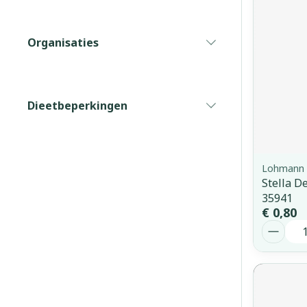
Vitaliteit 50+
Toon submenu voor Vitaliteit
Thuiszorg
Nagels en ho
Organisaties
Mond
Huid
filter
Plantaardige 
Natuur geneeskunde
Batterijen
Toon submenu voor Natuur g
Droge mond
Ontsmetten e
Toebehoren
Spijsverterin
Thuiszorg en EHBO
desinfecteren
Dieetbeperkingen
Elektrische ta
Toon submenu voor Thuiszor
Steriel materi
filter
Schimmels
Interdentaal - 
Dieren en insecten
Vacht, huid o
Koortsblaasjes 
Toon submenu voor Dieren en
Kunstgebit
Jeuk
Lohmann 
Geneesmiddelen
Toon meer
Stella D
Toon submenu voor Geneesmi
35941
€ 0,80
Aantal
Voeten en be
Aerosoltherap
zuurstof
Zware benen
Droge voeten, 
Aerosol toeste
kloven
Tabletten
Aerosol access
Blaren
Creme, gel en 