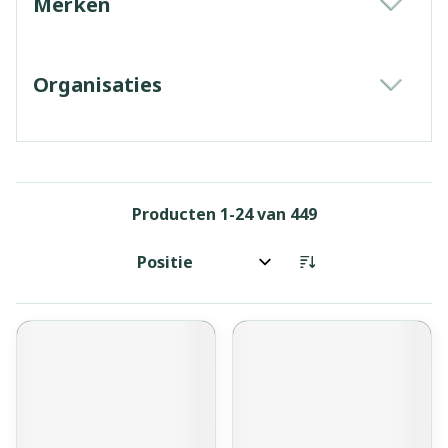
Merken
filter
Organisaties
filter
Producten
1
-
24
van
449
Sorteer op: