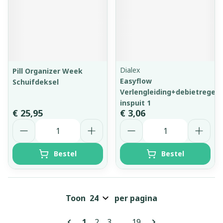
Dialex
Pill Organizer Week
Easyflow
Schuifdeksel
Verlengleiding+debietregela
inspuit 1
€ 25,95
€ 3,06
Aantal
Aantal
Bestel
Bestel
Toon
per pagina
Pagina's
U lees momenteel pagina
Pagina
Pagina
Pagina
1
2
3
...
19