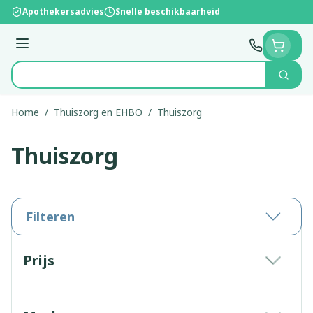
Ga naar de inhoud
Apothekersadvies
Snelle beschikbaarheid
Menu
Zoek
Product, merk, categorie...
Home
/
Thuiszorg en EHBO
/
Thuiszorg
Thuiszorg
Filteren
Doorgaan naar productlijst
Prijs
filter