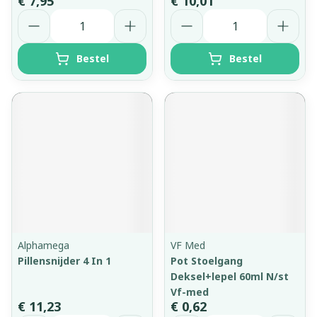
€ 7,95
€ 10,01
Aantal
Aantal
Bestel
Bestel
Alphamega
VF Med
Pillensnijder 4 In 1
Pot Stoelgang
Deksel+lepel 60ml N/st
Vf-med
€ 11,23
€ 0,62