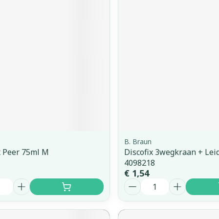
B. Braun
 Peer 75ml M
Discofix 3wegkraan + Lei
4098218
€ 1,54
Aantal