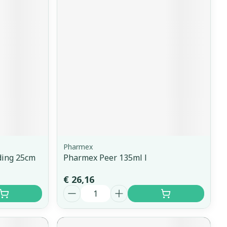
Pharmex
ding 25cm
Pharmex Peer 135ml l
€ 26,16
Aantal