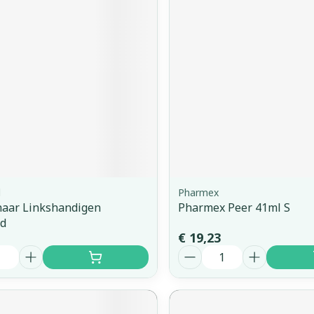
orging
Supplementen
Insectenw
middelen
n
Mondmaskers
issen
 -
uid
d
d
Pharmex
haar Linkshandigen
Pharmex Peer 41ml S
Zelfbruiner
Scheren
d
€ 19,23
Aantal