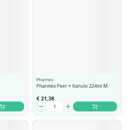
erende
Parfums en
geurproducten
Pharmex
Pharmex Peer + Kanule 224ml M
CBD
€ 21,38
Aantal