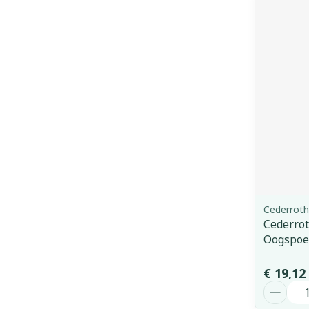
Cederroth
Cederro
Oogspoe
€ 19,12
Aantal