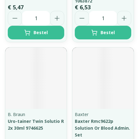
1063872
€ 5,47
€ 6,53
Aantal
Aantal
Bestel
Bestel
B. Braun
Baxter
Uro-tainer Twin Solutio R
Baxter Rmc9622p
2x 30ml 9746625
Solution Or Blood Admin.
Set