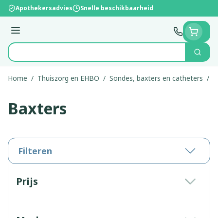
Ga naar de inhoud
Apothekersadvies
Snelle beschikbaarheid
Menu
Zoek
Product, merk, categorie...
Home
/
Thuiszorg en EHBO
/
Sondes, baxters en catheters
/
B
Baxters
Filteren
Doorgaan naar productlijst
Prijs
filter