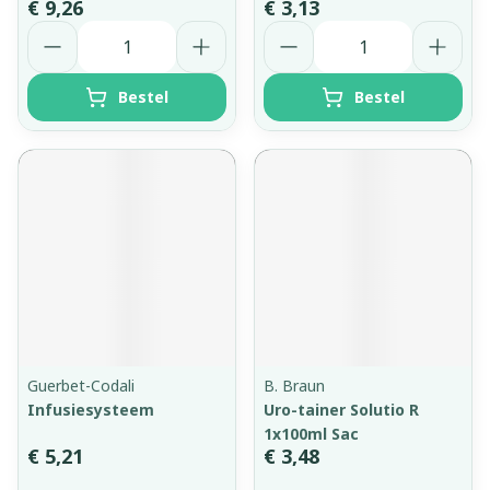
€ 9,26
€ 3,13
Aantal
Aantal
Bestel
Bestel
Guerbet-Codali
B. Braun
Infusiesysteem
Uro-tainer Solutio R
1x100ml Sac
€ 5,21
€ 3,48