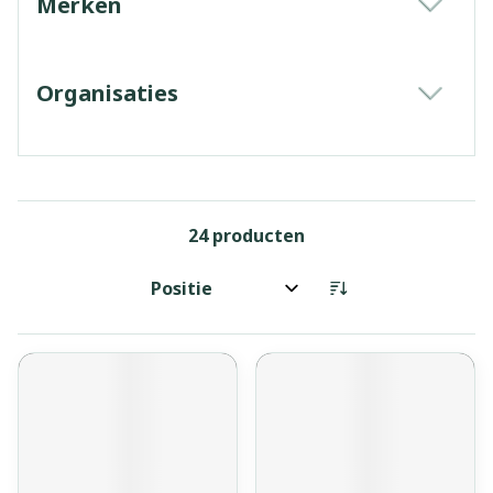
Merken
filter
Organisaties
filter
24
producten
Sorteer op: