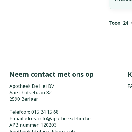
Toon
Neem contact met ons op
K
Apotheek De Hei BV
F
Aarschotsebaan 82
2590
Berlaar
Telefoon:
015 24 15 68
E-mailadres:
info@
apotheekdehei.be
APB nummer:
120203
Apotheek titularis:
Elien Crols