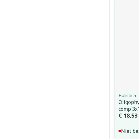
Holistica
Oligophy
comp 3x1
€ 18,53
Niet be