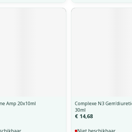
gne Amp 20x10ml
Complexe N3 Gem'diuretic
30ml
€ 14,68
schikbaar
Niet beschikbaar