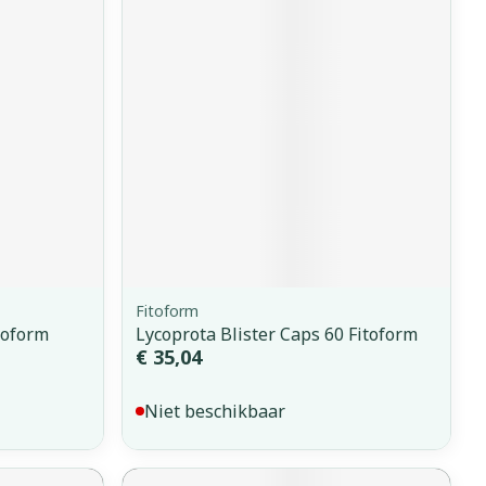
erende
Parfums en
geurproducten
Fitoform
toform
Lycoprota Blister Caps 60 Fitoform
CBD
€ 35,04
Niet beschikbaar