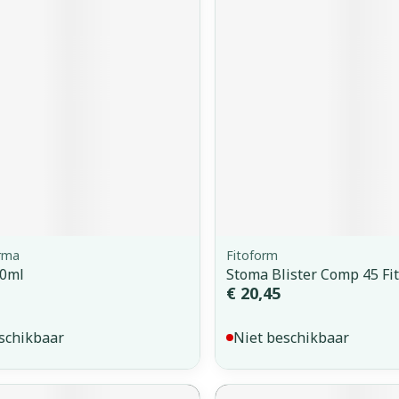
orging
Supplementen
Insectenw
middelen
n
Mondmaskers
issen
 -
uid
d
rma
Fitoform
30ml
Stoma Blister Comp 45 Fi
Zelfbruiner
Scheren
€ 20,45
schikbaar
Niet beschikbaar