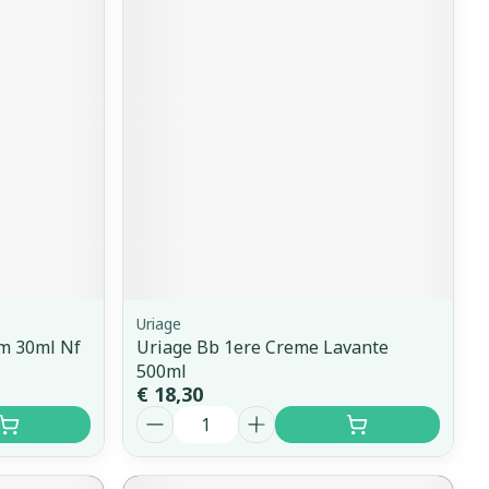
Uriage
em 30ml Nf
Uriage Bb 1ere Creme Lavante
500ml
€ 18,30
Aantal