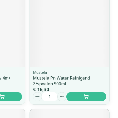
erende
Parfums en
geurproducten
Mustela
y 4m+
Mustela Pn Water Reinigend
CBD
Z/spoelen 500ml
€ 16,30
Aantal