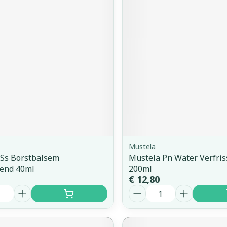
Mustela
 Ss Borstbalsem
Mustela Pn Water Verfri
kend 40ml
200ml
€ 12,80
Aantal