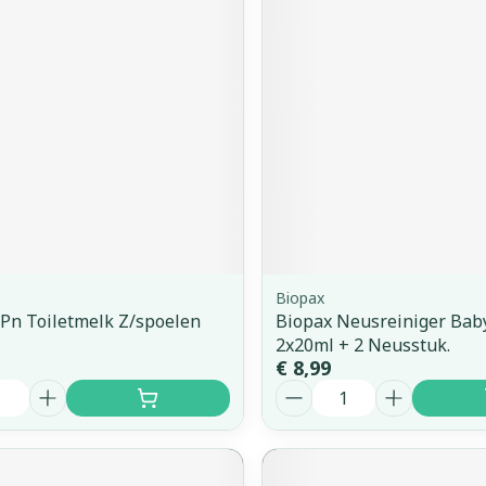
orging
Supplementen
Insectenw
middelen
n
Mondmaskers
issen
 -
uid
d
Biopax
Pn Toiletmelk Z/spoelen
Biopax Neusreiniger Bab
Zelfbruiner
Scheren
2x20ml + 2 Neusstuk.
€ 8,99
Aantal