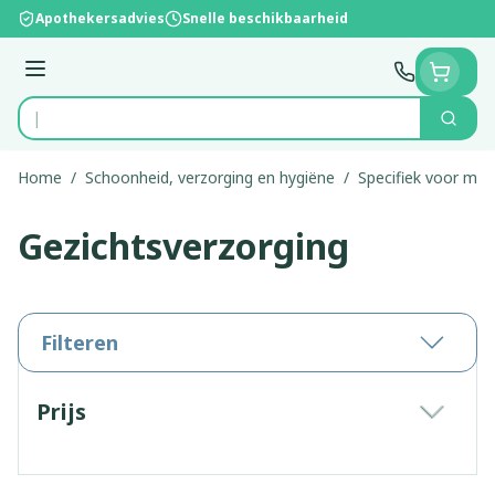
Ga naar de inhoud
Apothekersadvies
Snelle beschikbaarheid
Menu
Zoek
Product, merk, categorie...
Home
/
Schoonheid, verzorging en hygiëne
/
Specifiek voor ma
Gezichtsverzorging
Filteren
Doorgaan naar productlijst
Prijs
filter