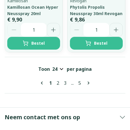
Kamillosan
Revogan
Kamillosan Ocean Hyper
Phytolis Propolis
Neusspray 20ml
Neusspray 30ml Revogan
€ 9,90
€ 9,86
Aantal
Aantal
Bestel
Bestel
Toon
per pagina
Pagina's
U lees momenteel pagina
Pagina
Pagina
Pagina
1
2
3
...
5
Neem contact met ons op