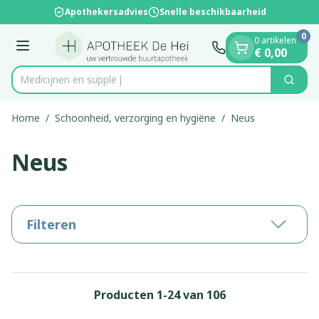
Dia 1 van 1
Ga naar de inhoud
Apothekersadvies
Snelle beschikbaarheid
0
0 artikelen
Menu
€ 0,00
M
Zoek
Product, merk, categorie...
Home
/
Schoonheid, verzorging en hygiëne
/
Neus
Neus
Filteren
Producten
1
-
24
van
106