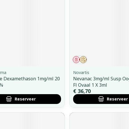
middel
voorschrift
Geneesmiddel
Op voorschrift
rma
Novartis
e Dexamethason 1mg/ml 20
Nevanac 3mg/ml Susp Oo
 %
Fl Ovaal 1 X 3ml
€ 36,70
Reserveer
Reserveer