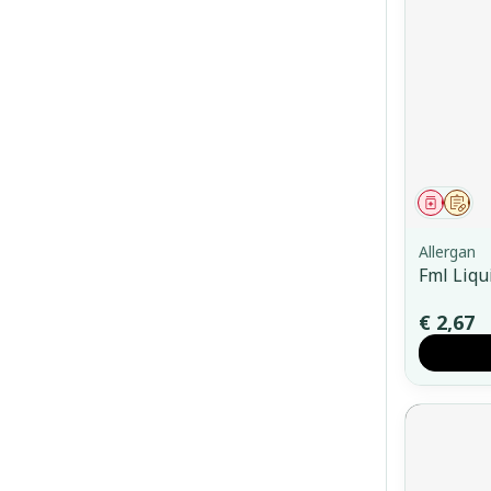
Genees
Op 
Allergan
Fml Liqu
€ 2,67