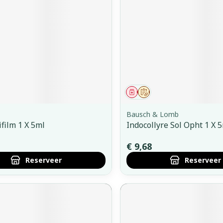
middel
voorschrift
Geneesmiddel
Op voorschrift
Bausch & Lomb
ifilm 1 X 5ml
Indocollyre Sol Opht 1 X 
€ 9,68
Reserveer
Reserveer