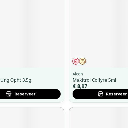
middel
voorschrift
Geneesmiddel
Op voorschrift
Alcon
 Ung Opht 3,5g
Maxitrol Collyre 5ml
€ 8,97
Reserveer
Reserveer