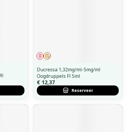
erende
Parfums en
geurproducten
Geneesmiddel
Op voorschrift
Ducressa 1,32mg/ml-5mg/ml
Ml
Oogdruppels Fl 5ml
€ 12,37
Reserveer
CBD