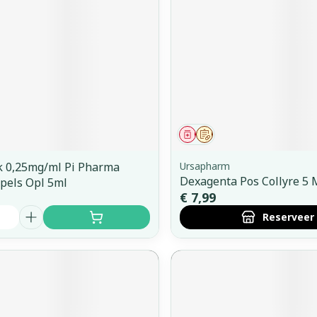
orging
Supplementen
Insectenw
middelen
n
Mondmaskers
issen
 -
uid
d
middel
Geneesmiddel
Op voorschrift
k 0,25mg/ml Pi Pharma
Ursapharm
Dexagenta Pos Collyre 5 
pels Opl 5ml
€ 7,99
Reserveer
Zelfbruiner
Scheren