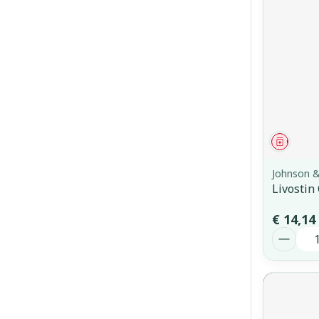
Genees
Johnson 
Livostin
€ 14,14
Aantal