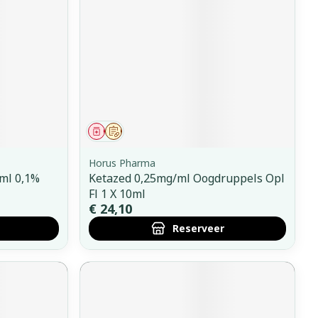
Geneesmiddel
Op voorschrift
Horus Pharma
5ml 0,1%
Ketazed 0,25mg/ml Oogdruppels Opl
Fl 1 X 10ml
€ 24,10
Reserveer