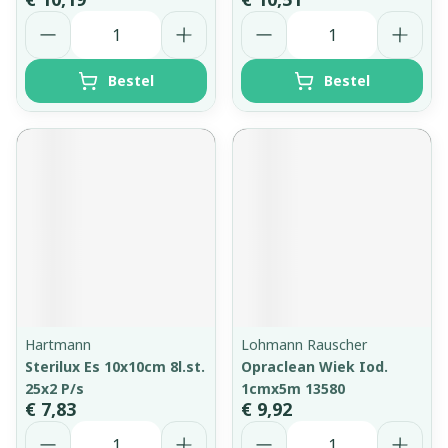
Aantal
Aantal
Bestel
Bestel
Hartmann
Lohmann Rauscher
Sterilux Es 10x10cm 8l.st.
Opraclean Wiek Iod.
25x2 P/s
1cmx5m 13580
€ 7,83
€ 9,92
Aantal
Aantal