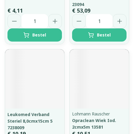
23094
€ 4,11
€ 53,09
Aantal
Aantal
Bestel
Bestel
Lohmann Rauscher
Leukomed Verband
Opraclean Wiek Iod.
Steriel 8,0cmx15cm 5
2cmx5m 13581
7238009
€ 10,19
€ 10,51