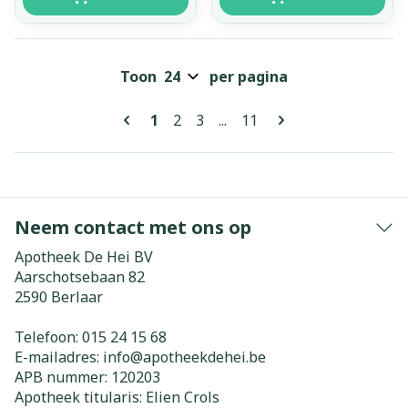
Toon
per pagina
Pagina's
U lees momenteel pagina
Pagina
Pagina
Pagina
1
2
3
...
11
Neem contact met ons op
Apotheek De Hei BV
Aarschotsebaan 82
2590
Berlaar
Telefoon:
015 24 15 68
E-mailadres:
info@
apotheekdehei.be
APB nummer:
120203
Apotheek titularis:
Elien Crols