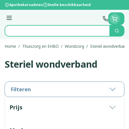
Ga naar de inhoud
Apothekersadvies
Snelle beschikbaarheid
Menu
Zoek
Product, merk, categorie...
Home
/
Thuiszorg en EHBO
/
Wondzorg
/
Steriel wondverband
Steriel wondverband
Filteren
Doorgaan naar productlijst
Prijs
filter