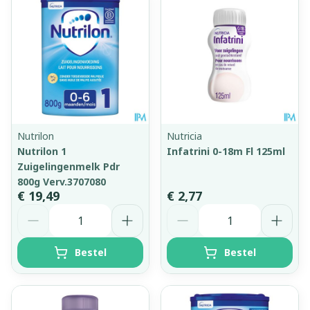
Nutrilon
Nutricia
Nutrilon 1
Infatrini 0-18m Fl 125ml
Zuigelingenmelk Pdr
800g Verv.3707080
€ 19,49
€ 2,77
Aantal
Aantal
Bestel
Bestel