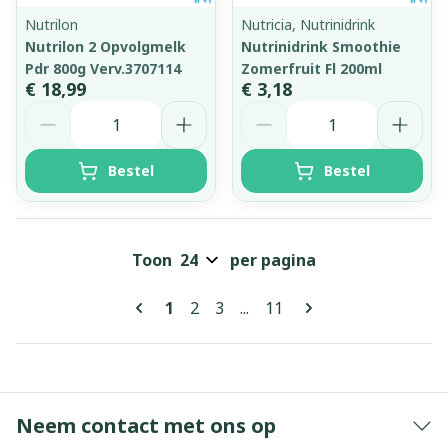
Nutrilon
Nutricia, Nutrinidrink
Nutrilon 2 Opvolgmelk
Nutrinidrink Smoothie
Pdr 800g Verv.3707114
Zomerfruit Fl 200ml
€ 18,99
€ 3,18
Aantal
Aantal
Bestel
Bestel
Toon
per pagina
Pagina's
U lees momenteel pagina
Pagina
Pagina
Pagina
1
2
3
...
11
Neem contact met ons op