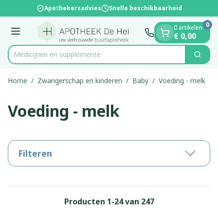
Dia 1 van 1
Ga naar de inhoud
Apothekersadvies
Snelle beschikbaarheid
0
0 artikelen
Menu
€ 0,00
Med
Zoek
Product, merk, categorie...
Home
/
Zwangerschap en kinderen
/
Baby
/
Voeding - melk
Voeding - melk
Filteren
Producten
1
-
24
van
247