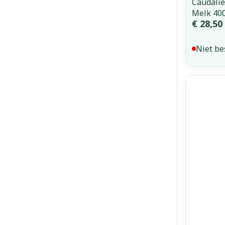
Caudalie
Melk 40
€ 28,50
Niet be