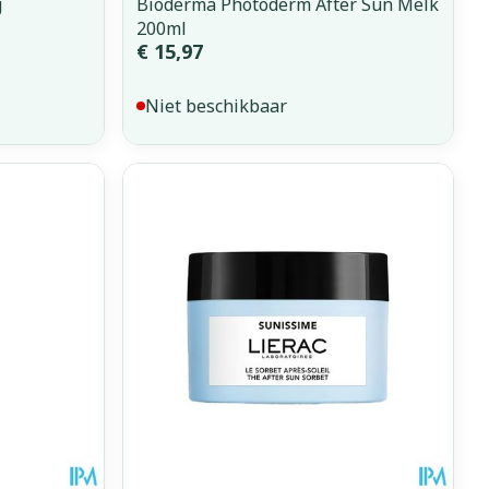
g
Bioderma Photoderm After Sun Melk
200ml
€ 15,97
Niet beschikbaar