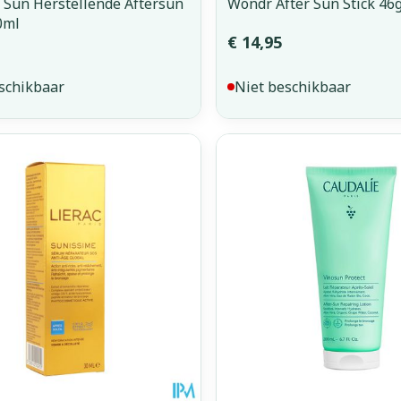
 Sun Herstellende Aftersun
Wondr After Sun Stick 46
0ml
€ 14,95
schikbaar
Niet beschikbaar