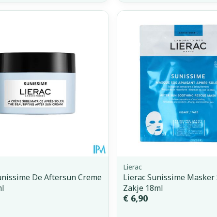
Lierac
unissime De Aftersun Creme
Lierac Sunissime Masker
ml
Zakje 18ml
€ 6,90