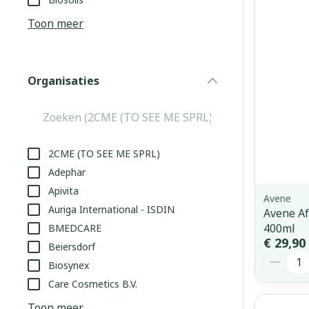
Aerosol access
Blaren
Creme, gel en 
Toon meer
Zuurstof
Eelt
Eksteroog - li
Ademhalingss
Organisaties
Toon meer
filter
Spieren en g
Specifiek vo
2CME (TO SEE ME SPRL)
Naalden en s
Adephar
Lichaamsverzo
Apivita
Infecties
Spuiten
Avene
Deodorant
Auriga International - ISDIN
Avene Af
Oplossing voor
Gezichtsverzo
400ml
BMEDCARE
Naalden
Luizen
€ 29,90
Beiersdorf
Aantal
Naalden voor 
Biosynex
- pennaalden
Care Cosmetics B.V.
Diagnostica
Toon meer
Toon meer