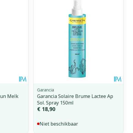
erende
Parfums en
geurproducten
Garancia
rsun Melk
Garancia Solaire Brume Lactee Ap
Sol. Spray 150ml
CBD
€ 18,90
Niet beschikbaar