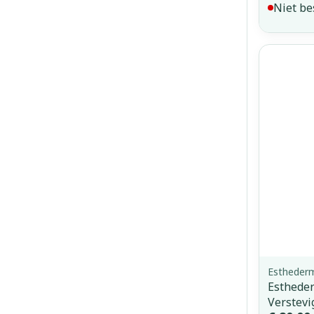
Niet be
Estheder
Estheder
Verstevi