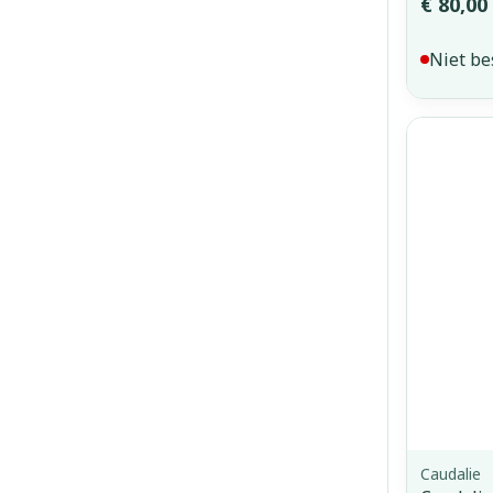
€ 80,00
Niet be
Caudalie