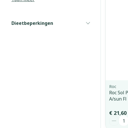
Haar
Gezichtsverz
Dieetbeperkingen
filter
Pillendozen e
Pigmentstoorn
accessoires
Gevoelige huid
geïrriteerde h
Gemengde hui
Doffe huid
Toon meer
Roc
Roc Sol 
A/sun Fl
Snurken
€ 21,60
Aantal