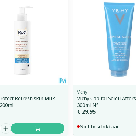
Toon meer
orging
Supplementen
Insectenw
middelen
n
Mondmaskers
issen
 -
uid
d
Vichy
Protect Refresh.skin Milk
Vichy Capital Soleil Afte
 200ml
300ml Nf
Zelfbruiner
Scheren
€ 29,95
Niet beschikbaar