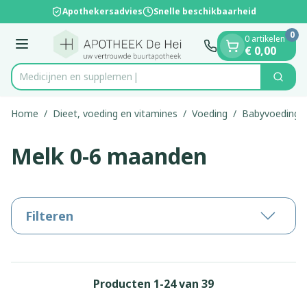
Dia 1 van 1
Ga naar de inhoud
Apothekersadvies
Snelle beschikbaarheid
0
0 artikelen
Menu
€ 0,00
Me
Zoek
Product, merk, categorie...
Home
/
Dieet, voeding en vitamines
/
Voeding
/
Babyvoeding
Melk 0-6 maanden
Filteren
Producten
1
-
24
van
39