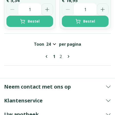
€ 5,34
€ 16,95
Aantal
Aantal
Bestel
Bestel
Toon
per pagina
Pagina's
U lees momenteel pagina
Pagina
1
2
Neem contact met ons op
Klantenservice
Uw apotheek