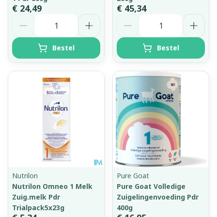
€ 24,49
€ 45,34
Aantal
Aantal
Bestel
Bestel
Nutrilon
Pure Goat
Nutrilon Omneo 1 Melk
Pure Goat Volledige
Zuig.melk Pdr
Zuigelingenvoeding Pdr
Trialpack5x23g
400g