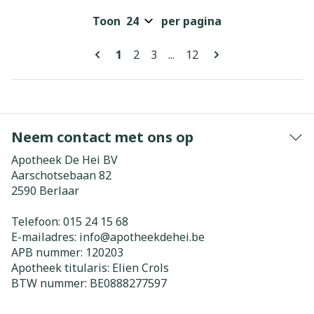
Toon
per pagina
Pagina's
U lees momenteel pagina
Pagina
Pagina
Pagina
1
2
3
...
12
Neem contact met ons op
Apotheek De Hei BV
Aarschotsebaan 82
2590
Berlaar
Telefoon:
015 24 15 68
E-mailadres:
info@
apotheekdehei.be
APB nummer:
120203
Apotheek titularis:
Elien Crols
BTW nummer:
BE0888277597