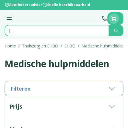
Ga naar de inhoud
Apothekersadvies
Snelle beschikbaarheid
Menu
Zoek
Product, merk, categorie...
Home
/
Thuiszorg en EHBO
/
EHBO
/
Medische hulpmiddelen
Medische hulpmiddelen
Filteren
Doorgaan naar productlijst
Prijs
filter