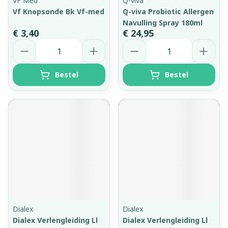
VF Med
Q-viva
Vf Knopsonde Bk Vf-med
Q-viva Probiotic Allergen
Navulling Spray 180ml
€ 3,40
€ 24,95
Aantal
Aantal
Bestel
Bestel
Dialex
Dialex
Dialex Verlengleiding Ll
Dialex Verlengleiding Ll