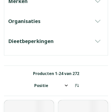
Merken
filter
Organisaties
filter
Dieetbeperkingen
filter
Producten
1
-
24
van
272
Sorteer op: