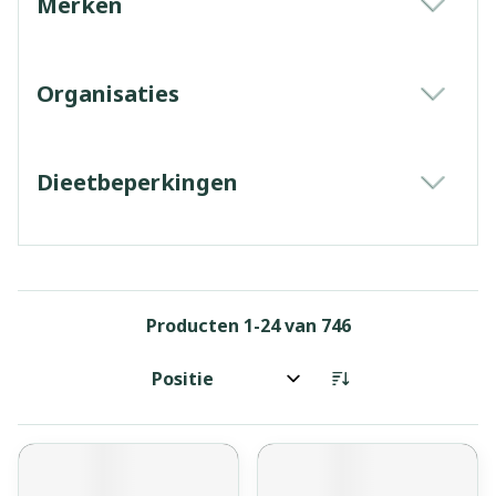
Merken
filter
Organisaties
filter
Dieetbeperkingen
filter
Producten
1
-
24
van
746
Sorteer op: