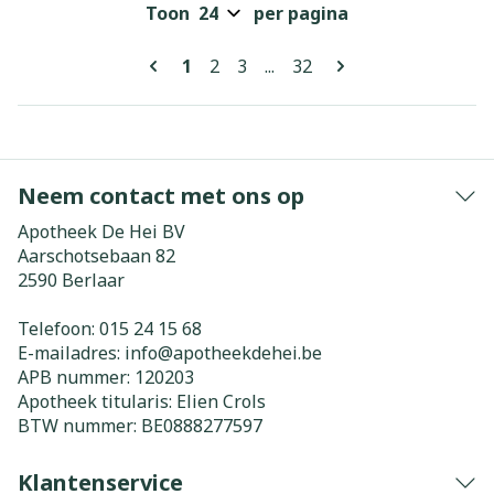
Toon
per pagina
Pagina's
U lees momenteel pagina
Pagina
Pagina
Pagina
1
2
3
...
32
Neem contact met ons op
Apotheek De Hei BV
Aarschotsebaan 82
2590
Berlaar
Telefoon:
015 24 15 68
E-mailadres:
info@
apotheekdehei.be
APB nummer:
120203
Apotheek titularis:
Elien Crols
BTW nummer:
BE0888277597
Klantenservice