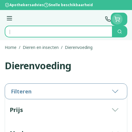
Ga naar de inhoud
Apothekersadvies
Snelle beschikbaarheid
Menu
Zoek
Product, merk, categorie...
Home
/
Dieren en insecten
/
Dierenvoeding
Dierenvoeding
Filteren
Doorgaan naar productlijst
Prijs
filter