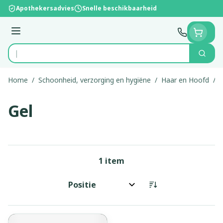
Ga naar de inhoud
Apothekersadvies
Snelle beschikbaarheid
Menu
Zoek
Product, merk, categorie...
Home
/
Schoonheid, verzorging en hygiëne
/
Haar en Hoofd
/
G
Gel
1
item
Sorteer op: