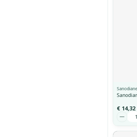
Sanodian
Sanodia
€ 14,32
Aantal