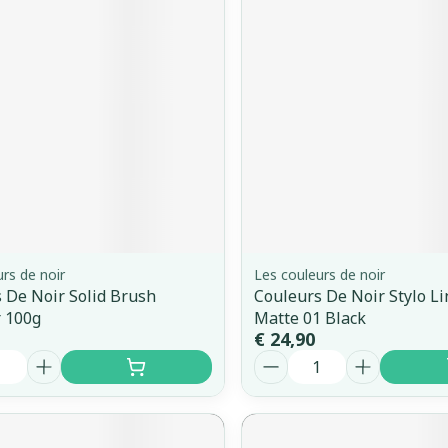
orging
Supplementen
Insectenw
middelen
n
Mondmaskers
issen
 -
uid
d
rs de noir
Les couleurs de noir
 De Noir Solid Brush
Couleurs De Noir Stylo L
Zelfbruiner
Scheren
 100g
Matte 01 Black
€ 24,90
Aantal