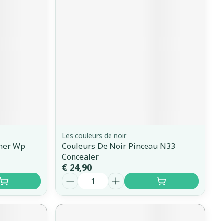
erende
Parfums en
geurproducten
Les couleurs de noir
iner Wp
Couleurs De Noir Pinceau N33
CBD
Concealer
€ 24,90
Aantal