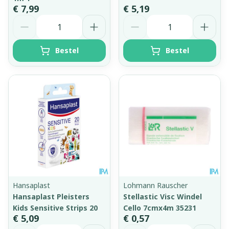
€ 7,99
€ 5,19
Aantal
Aantal
Bestel
Bestel
Hansaplast
Lohmann Rauscher
Hansaplast Pleisters
Stellastic Visc Windel
Kids Sensitive Strips 20
Cello 7cmx4m 35231
€ 5,09
€ 0,57
Aantal
Aantal