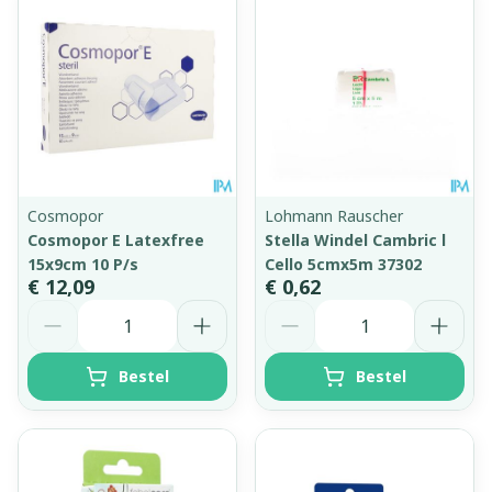
Cosmopor
Lohmann Rauscher
Cosmopor E Latexfree
Stella Windel Cambric l
15x9cm 10 P/s
Cello 5cmx5m 37302
€ 12,09
€ 0,62
Aantal
Aantal
Bestel
Bestel