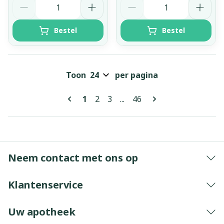
Bestel
Bestel
Toon
per pagina
Pagina's
U lees momenteel pagina
Pagina
Pagina
Pagina
1
2
3
...
46
Neem contact met ons op
Klantenservice
Uw apotheek