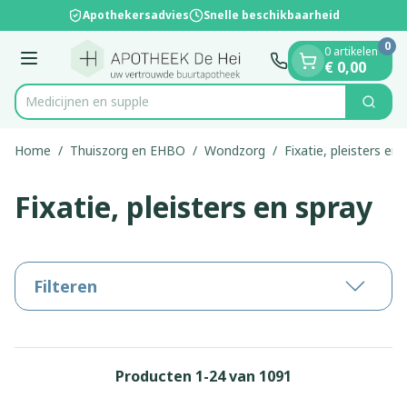
Dia 1 van 1
Ga naar de inhoud
Apothekersadvies
Snelle beschikbaarheid
0
0 artikelen
Menu
€ 0,00
Zoek
Product, merk, categorie...
Home
/
Thuiszorg en EHBO
/
Wondzorg
/
Fixatie, pleisters en 
Fixatie, pleisters en spray
Filteren
Producten
1
-
24
van
1091