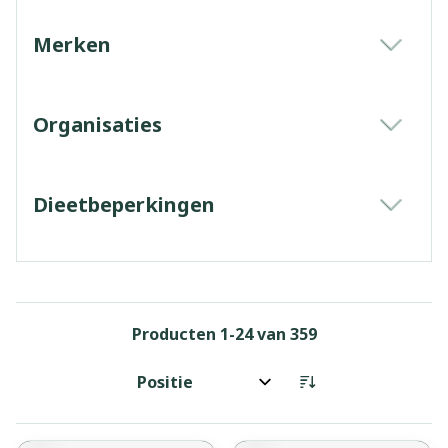
Merken
filter
Organisaties
filter
Dieetbeperkingen
filter
Producten
1
-
24
van
359
Sorteer op: