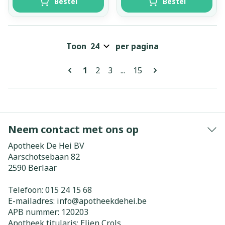
Bestel
Bestel
Toon
per pagina
Pagina's
U lees momenteel pagina
Pagina
Pagina
Pagina
1
2
3
...
15
Neem contact met ons op
Apotheek De Hei BV
Aarschotsebaan 82
2590
Berlaar
Telefoon:
015 24 15 68
E-mailadres:
info@
apotheekdehei.be
APB nummer:
120203
Apotheek titularis:
Elien Crols