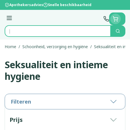
Ga naar de inhoud
Apothekersadvies
Snelle beschikbaarheid
Menu
Zoek
Product, merk, categorie...
Home
/
Schoonheid, verzorging en hygiëne
/
Seksualiteit en int
Seksualiteit en intieme
hygiene
Filteren
Doorgaan naar productlijst
Prijs
filter