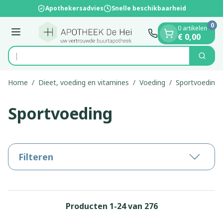
Dia 1 van 1
Ga naar de inhoud
Apothekersadvies
Snelle beschikbaarheid
0
0 artikelen
Menu
€ 0,00
V
Zoek
Product, merk, categorie...
Home
/
Dieet, voeding en vitamines
/
Voeding
/
Sportvoeding
Sportvoeding
Filteren
Producten
1
-
24
van
276