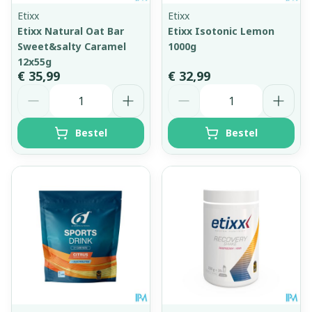
Etixx
Etixx
Etixx Natural Oat Bar
Etixx Isotonic Lemon
Sweet&salty Caramel
1000g
12x55g
€ 35,99
€ 32,99
Aantal
Aantal
Bestel
Bestel