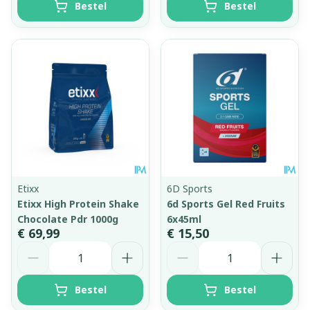
Bestel
Bestel
Etixx
6D Sports
Etixx High Protein Shake
6d Sports Gel Red Fruits
Chocolate Pdr 1000g
6x45ml
€ 69,99
€ 15,50
Aantal
Aantal
Bestel
Bestel