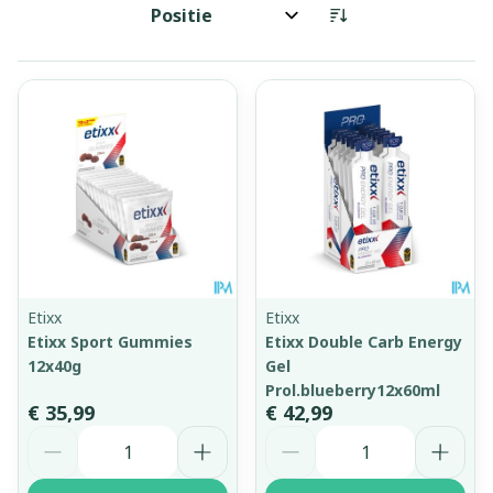
Sorteer op:
Etixx
Etixx
Etixx Sport Gummies
Etixx Double Carb Energy
12x40g
Gel
Prol.blueberry12x60ml
€ 35,99
€ 42,99
Aantal
Aantal