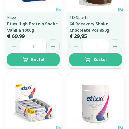
Etixx
6D Sports
Etixx High Protein Shake
6d Recovery Shake
Vanilla 1000g
Chocolate Pdr 850g
€ 69,99
€ 29,95
Aantal
Aantal
Bestel
Bestel