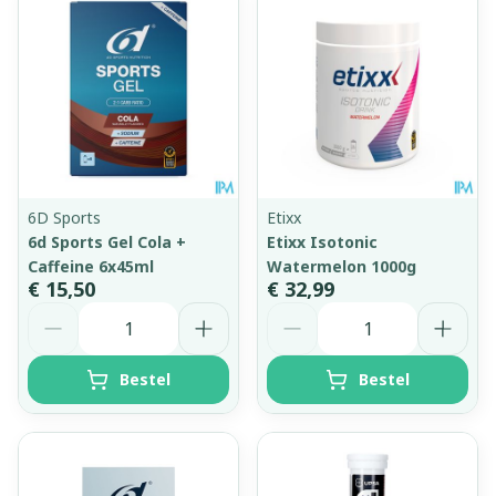
6D Sports
Etixx
6d Sports Gel Cola +
Etixx Isotonic
Caffeine 6x45ml
Watermelon 1000g
€ 15,50
€ 32,99
Aantal
Aantal
Bestel
Bestel