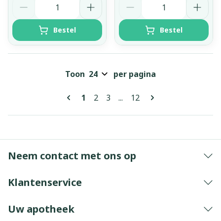
Bestel
Bestel
Toon
per pagina
Pagina's
U lees momenteel pagina
Pagina
Pagina
Pagina
1
2
3
...
12
Neem contact met ons op
Klantenservice
Uw apotheek