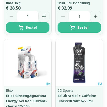
lime 1kg
Fruit Pdr Pot 1000g
€ 28,50
€ 32,99
Aantal
Aantal
Bestel
Bestel
Etixx
6D Sports
Etixx Ginseng&guarana
6d Ultra Gel + Caffeine
Energy Gel Red Currant-
Blackcurrant 6x70ml
cherry 12x50g