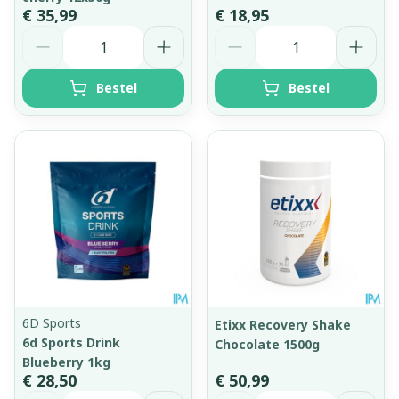
€ 35,99
€ 18,95
Aantal
Aantal
Bestel
Bestel
6D Sports
Etixx Recovery Shake
6d Sports Drink
Chocolate 1500g
Blueberry 1kg
€ 28,50
€ 50,99
Aantal
Aantal