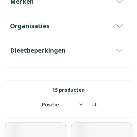
Merken
filter
Organisaties
filter
Dieetbeperkingen
filter
15
producten
Sorteer op: