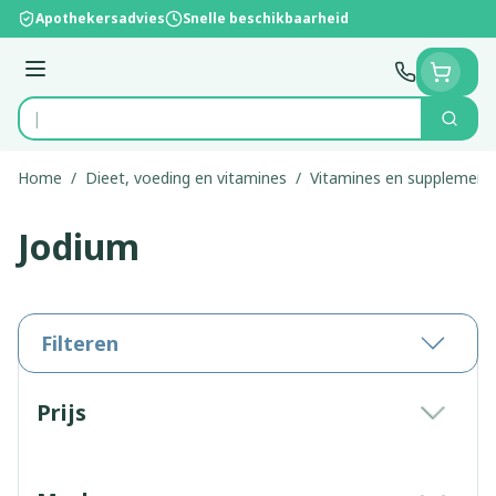
Ga naar de inhoud
Apothekersadvies
Snelle beschikbaarheid
Menu
Zoek
Product, merk, categorie...
Home
/
Dieet, voeding en vitamines
/
Vitamines en supplement
Jodium
Filteren
Doorgaan naar productlijst
Prijs
filter