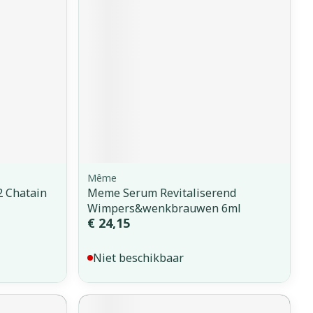
erende
Parfums en
geurproducten
Même
 Chatain
Meme Serum Revitaliserend
Wimpers&wenkbrauwen 6ml
CBD
€ 24,15
Niet beschikbaar