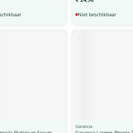
schikbaar
Niet beschikbaar
Garancia
ipocils Platinium Serum
Garancia Larmes Phenix 