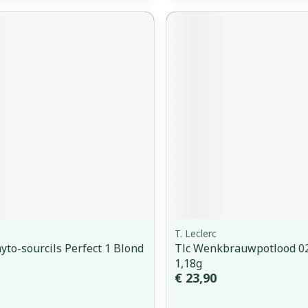
T. Leclerc
hyto-sourcils Perfect 1 Blond
Tlc Wenkbrauwpotlood 02
1,18g
€ 23,90