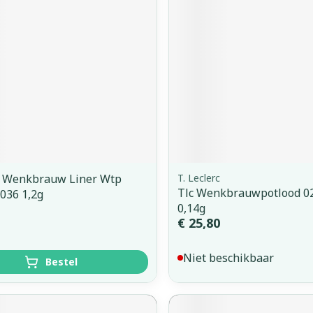
orging
Supplementen
Insectenw
middelen
n
Mondmaskers
issen
 -
uid
d
e Wenkbrauw Liner Wtp
T. Leclerc
Tlc Wenkbrauwpotlood 02
036 1,2g
0,14g
Zelfbruiner
Scheren
€ 25,80
Niet beschikbaar
Bestel