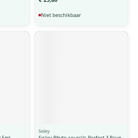
Niet beschikbaar
Sisley
2,5ml
Sisley Phyto-sourcils Perfect 3 Brun