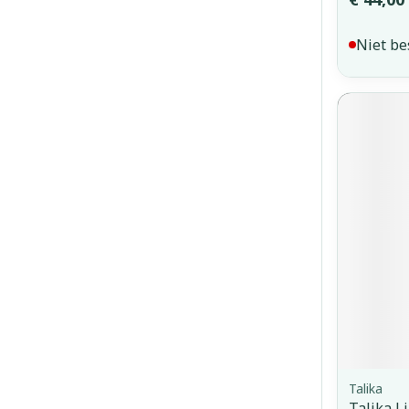
Niet be
Talika
Talika L