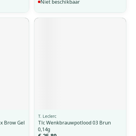
Niet beschikbaar
T. Leclerc
ix Brow Gel
Tlc Wenkbrauwpotlood 03 Brun
0,14g
€ 25,80