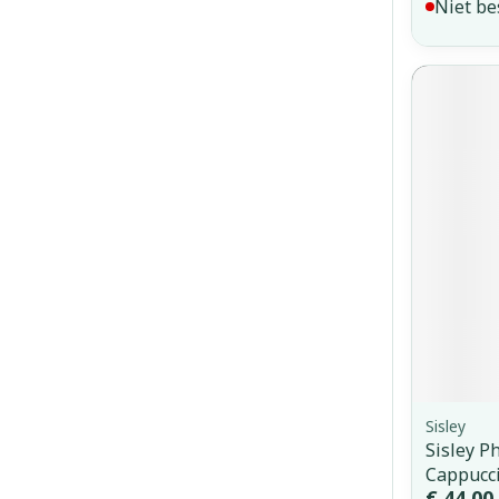
Niet be
Sisley
Sisley Ph
Cappucc
€ 44,00