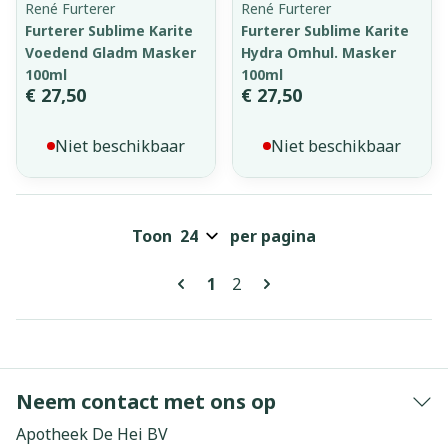
René Furterer
René Furterer
Furterer Sublime Karite
Furterer Sublime Karite
Voedend Gladm Masker
Hydra Omhul. Masker
100ml
100ml
€ 27,50
€ 27,50
Niet beschikbaar
Niet beschikbaar
Toon
per pagina
Pagina's
U lees momenteel pagina
Pagina
1
2
Neem contact met ons op
Apotheek De Hei BV