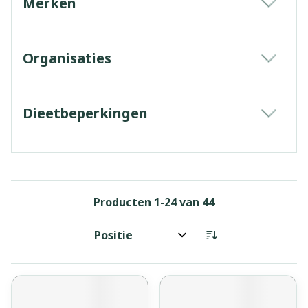
Merken
filter
Organisaties
filter
Dieetbeperkingen
filter
Producten
1
-
24
van
44
Sorteer op: