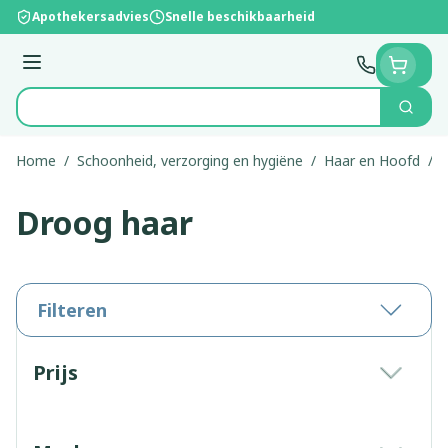
Ga naar de inhoud
Apothekersadvies
Snelle beschikbaarheid
Menu
Zoek
Product, merk, categorie...
Home
/
Schoonheid, verzorging en hygiëne
/
Haar en Hoofd
/
Droog haar
Filteren
Doorgaan naar productlijst
Prijs
filter