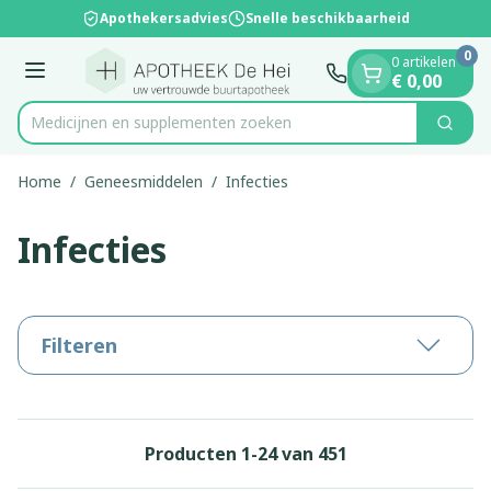
Dia 1 van 1
Ga naar de inhoud
Apothekersadvies
Snelle beschikbaarheid
0
0 artikelen
Menu
€ 0,00
Medicijnen en
Zoek
Product, merk, categorie...
Home
/
Geneesmiddelen
/
Infecties
Infecties
Filteren
Producten
1
-
24
van
451