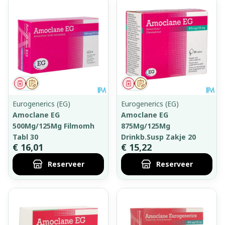
Geneesmiddel
Op voorschrift
Geneesmiddel
Op voorschrift
Eurogenerics (EG)
Eurogenerics (EG)
Amoclane EG
Amoclane EG
500Mg/125Mg Filmomh
875Mg/125Mg
Tabl 30
Drinkb.Susp Zakje 20
€ 16,01
€ 15,22
Reserveer
Reserveer