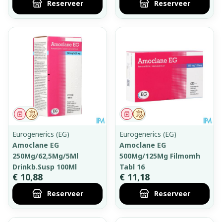
Reserveer
Reserveer
Geneesmiddel
Op voorschrift
Geneesmiddel
Op voorschrift
Eurogenerics (EG)
Eurogenerics (EG)
Amoclane EG
Amoclane EG
250Mg/62,5Mg/5Ml
500Mg/125Mg Filmomh
Drinkb.Susp 100Ml
Tabl 16
€ 10,88
€ 11,18
Reserveer
Reserveer