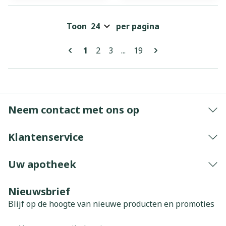
Toon
per pagina
Pagina's
U lees momenteel pagina
Pagina
Pagina
Pagina
1
2
3
...
19
Neem contact met ons op
Klantenservice
Uw apotheek
Nieuwsbrief
Blijf op de hoogte van nieuwe producten en promoties
E-mail adres