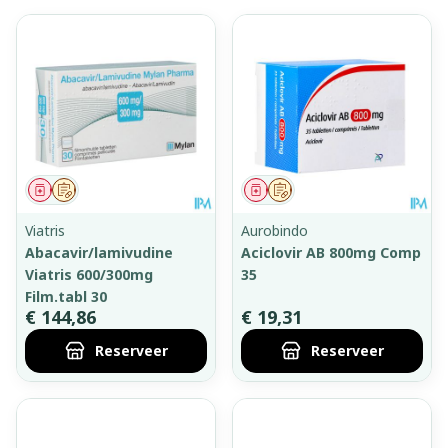
Geneesmiddel
Op voorschrift
Geneesmiddel
Op voorschrift
Viatris
Aurobindo
Abacavir/lamivudine
Aciclovir AB 800mg Comp
Viatris 600/300mg
35
Film.tabl 30
€ 144,86
€ 19,31
Reserveer
Reserveer