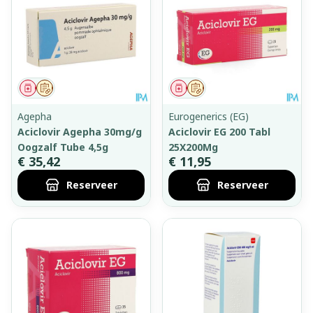
Geneesmiddel
Op voorschrift
Geneesmiddel
Op voorschrift
Agepha
Eurogenerics (EG)
Aciclovir Agepha 30mg/g
Aciclovir EG 200 Tabl
Oogzalf Tube 4,5g
25X200Mg
€ 35,42
€ 11,95
Reserveer
Reserveer