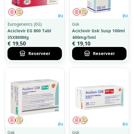
Geneesmiddel
Op voorschrift
Geneesmiddel
Op voorschrift
Eurogenerics (EG)
Gsk
Aciclovir EG 800 Tabl
Aciclovir Gsk Susp 100ml
35X800Mg
400mg/5ml
€ 19,50
€ 19,10
Reserveer
Reserveer
Geneesmiddel
Op voorschrift
Geneesmiddel
Op voorschrift
Gsk
Gsk